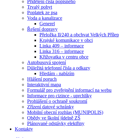
Přidělení čísla popisného
Trvalý pobyt
Poplatek ze psa
Voda a kanalizace
Generel
Řešení dopravy
Přeložka II⁄240 a obchvat Velkých Přílep
Krajské komunikace v obci
Linka 409 – informace
Linka 316 – informace
Křižovatka v centru obce
Autobusová spojení
Důležitá telefonní čísla a odkazy
Hledám - nabízím
Hlášení poruch
Interaktivní mapa
Formulář pro zveřejnění informací na webu
Informace pro cizince - uprchlíky
Prohlášení o ochraně soukromí
Zřízení datové schránky
Mobilní obecní rozhlas (MUNIPOLIS)
Obědy ve školní jídelně ZŠ
Plánované odstávky elektřiny
Kontakty