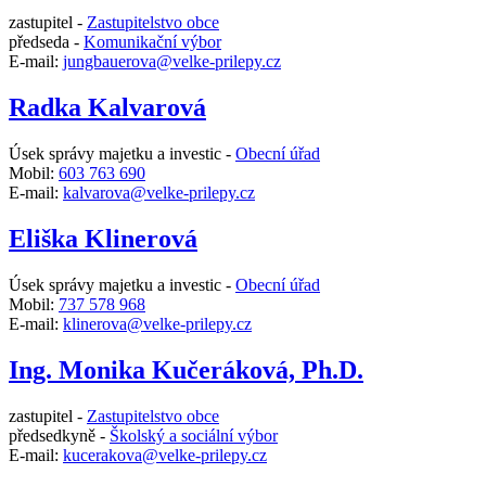
zastupitel -
Zastupitelstvo obce
předseda -
Komunikační výbor
E-mail:
jungbauerova@velke-prilepy.cz
Radka Kalvarová
Úsek správy majetku a investic -
Obecní úřad
Mobil:
603 763 690
E-mail:
kalvarova@velke-prilepy.cz
Eliška Klinerová
Úsek správy majetku a investic -
Obecní úřad
Mobil:
737 578 968
E-mail:
klinerova@velke-prilepy.cz
Ing. Monika Kučeráková, Ph.D.
zastupitel -
Zastupitelstvo obce
předsedkyně -
Školský a sociální výbor
E-mail:
kucerakova@velke-prilepy.cz