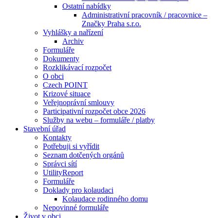
Ostatní nabídky
Administrativní pracovník / pracovnice –
Značky Praha s.r.o.
Vyhlášky a nařízení
Archiv
Formuláře
Dokumenty
Rozklikávací rozpočet
O obci
Czech POINT
Krizové situace
Veřejnoprávní smlouvy
Participativní rozpočet obce 2026
Služby na webu – formuláře / platby
Stavební úřad
Kontakty
Potřebuji si vyřídit
Seznam dotčených orgánů
Správci sítí
UtilityReport
Formuláře
Doklady pro kolaudaci
Kolaudace rodinného domu
Nepovinné formuláře
Život v obci