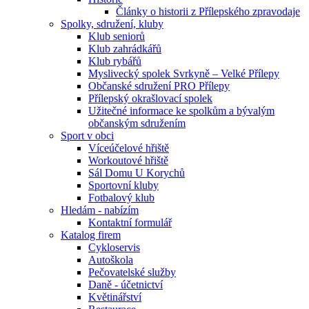
Články o historii z Přílepského zpravodaje
Spolky, sdružení, kluby
Klub seniorů
Klub zahrádkářů
Klub rybářů
Myslivecký spolek Svrkyně – Velké Přílepy
Občanské sdružení PRO Přílepy
Přílepský okrašlovací spolek
Užitečné informace ke spolkům a bývalým
občanským sdružením
Sport v obci
Víceúčelové hřiště
Workoutové hřiště
Sál Domu U Korychů
Sportovní kluby
Fotbalový klub
Hledám - nabízím
Kontaktní formulář
Katalog firem
Cykloservis
Autoškola
Pečovatelské služby
Daně - účetnictví
Květinářství