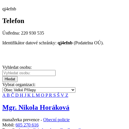
qj4efnb
Telefon
Ústředna: 220 930 535
Identifikátor datové schránky:
qj4efnb
(Podatelna OÚ).
Vyhledat osobu:
Hledat
Vybrat organizaci:
A
B
Č
D
H
J
K
L
M
O
P
R
S
Š
V
Z
Mgr. Nikola Horáková
manažerka prevence -
Obecní policie
Mobil:
605 270 616