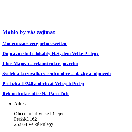
Mohlo by vás zajímat
Modernizace veřejného osvětlení
Dopravní studie lokality H-Systém Velké Přílepy
Ulice Májová – rekonstrukce povrchu
Světelná křižovatka v centru obce – otázky a odpovědi
Přeložka II/240 a obchvat Velkých Přílep
Rekonstrukce ulice Na Parcelách
Adresa
Obecní úřad Velké Přílepy
Pražská 162
252 64 Velké Přílepy