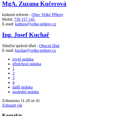
MgA. Zuzana Kučerová
kulturní referent -
Obec Velké Přílepy
Mobil:
730 157 145
E-mail:
kultura@velke-prilepy.cz
Ing. Josef Kuchař
Silniční správní úřad -
Obecní úřad
E-mail:
kuchar@velke-prilepy.cz
první stránka
předchozí stránka
1
2
3
4
další stránka
poslední stránka
Zobrazeno
11
-
20
ze 41
Zobrazit vše
Kontakty