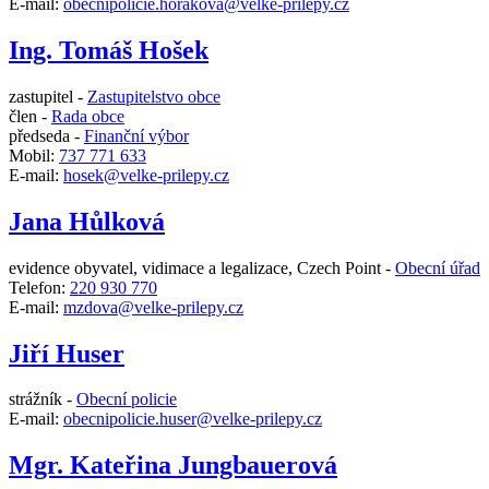
E-mail:
obecnipolicie.horakova@velke-prilepy.cz
Ing. Tomáš Hošek
zastupitel -
Zastupitelstvo obce
člen -
Rada obce
předseda -
Finanční výbor
Mobil:
737 771 633
E-mail:
hosek@velke-prilepy.cz
Jana Hůlková
evidence obyvatel, vidimace a legalizace, Czech Point -
Obecní úřad
Telefon:
220 930 770
E-mail:
mzdova@velke-prilepy.cz
Jiří Huser
strážník -
Obecní policie
E-mail:
obecnipolicie.huser@velke-prilepy.cz
Mgr. Kateřina Jungbauerová