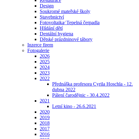
Restaurace
Design
Soukromé mateřské školy
Stavebnictví
Fotovoltaika⁄ Tepelná čerpadla
Hlídání dětí
Dentální hygiena
Dětské prázdninové tábory
Inzerce firem
Fotogalerie
2026
2025
2024
2023
2022
Přednáška profesora Cyrila Hoschla - 12.
dubna 2022
Pálení čarodějnic - 30.4.2022
2021
Letní kino - 26.6.2021
2020
2019
2018
2017
2016