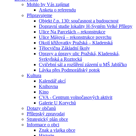
Mohlo by Vás zajímat
Anketa o referendu
Připravujeme
Objekt č.p. 130: současnost a budoucnost
Dopravní studie lokality H-Systém Velké Přílepy
Ulice Na Parcelách – rekonstrukce
Ulice Májová – rekonstrukce povrchu
Okolí křižovatky Pražská – Kladenská
Tělocvična Základní školy
Opravy a úpravy ulic Pražská, Kladenská,
Svrkyňská a Roztocká
Cvičební sál a rozšíření zázemí u MŠ Jablíčko
Lávka přes Podmoráňský potok
Kultura
Kalendář akcí
Knihovna
Kino
CVA - Centrum volnočasových aktivit
Galerie U Korychů
Dotazy občanů
Přílepský zpravodaj
Strategický plán obce
Informace o obci
Znak a vlajka obce
Historie