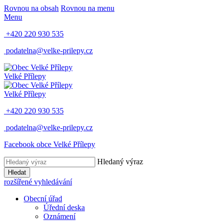
Rovnou na obsah
Rovnou na menu
Menu
+420 220 930 535
podatelna@velke-prilepy.cz
Velké Přílepy
Velké Přílepy
+420 220 930 535
podatelna@velke-prilepy.cz
Facebook obce Velké Přílepy
Hledaný výraz
Hledat
rozšířené vyhledávání
Obecní úřad
Úřední deska
Oznámení