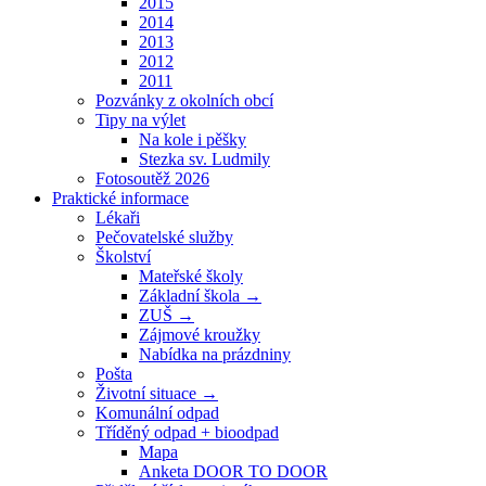
2015
2014
2013
2012
2011
Pozvánky z okolních obcí
Tipy na výlet
Na kole i pěšky
Stezka sv. Ludmily
Fotosoutěž 2026
Praktické informace
Lékaři
Pečovatelské služby
Školství
Mateřské školy
Základní škola →
ZUŠ →
Zájmové kroužky
Nabídka na prázdniny
Pošta
Životní situace →
Komunální odpad
Tříděný odpad + bioodpad
Mapa
Anketa DOOR TO DOOR