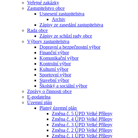
Veřejné zakázky
Zastupitelstvo obce
Usnesení zastupitelstva
Archiv
Zápisy ze zasedání zastupitelstva
Rada obce
Zápisy ze schůzí rady obce
Výbory zastupitelstva
Dopravní a bezpečnostní výbor
Finanční výbor
Komunikační výbor
Kontrolní výbor
Kulturní výbor
Sportovní výbor
Stavební výbor
Školský a sociální výbor
Zprávy o činnosti obce
E-podatelna
Územní plán
Platný územní plán
Změna č. 5 ÚPD Velké Přílepy
Změna č. 4 ÚPD Velké Přílepy
Změna č. 3 ÚPD Velké Přílepy
Změna č. 2 ÚPD Velké Přílepy
Změna č. 1 ÚPD Velké Přílepy