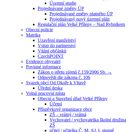
Územní studie
Projednávané změny ÚP
Projednávané změny platného ÚP
Projednávaný nový územní plán
Regulační plán Velké Přílepy – Nad Rybníkem
Obecní policie
Matrika
Uzavření manželství
Vstup do partnerství
Vítání občánků
CzechPOINT
Evidence obyvatel
Povinné informace
Zákon o střetu zájmů č.159⁄2006 Sb. →
Odpovědi dle zákona č. 106
Svazek obcí Od Okoře k Vltavě
Úřední deska
Volná pracovní místa
Obecní a Stavební úřad Velké Přílepy
Účetní
Příspěvkové organizace obce
ZŠ – vrátný ⁄ vrátná
Vychovatel / vychovatelka školní družina
ZŠ
učitel / učitelka Č, M, AJ, I. stupně