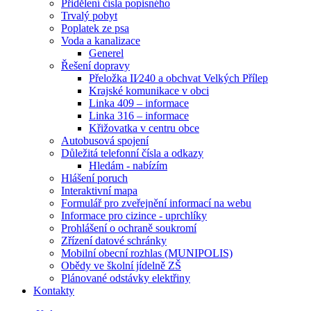
Přidělení čísla popisného
Trvalý pobyt
Poplatek ze psa
Voda a kanalizace
Generel
Řešení dopravy
Přeložka II⁄240 a obchvat Velkých Přílep
Krajské komunikace v obci
Linka 409 – informace
Linka 316 – informace
Křižovatka v centru obce
Autobusová spojení
Důležitá telefonní čísla a odkazy
Hledám - nabízím
Hlášení poruch
Interaktivní mapa
Formulář pro zveřejnění informací na webu
Informace pro cizince - uprchlíky
Prohlášení o ochraně soukromí
Zřízení datové schránky
Mobilní obecní rozhlas (MUNIPOLIS)
Obědy ve školní jídelně ZŠ
Plánované odstávky elektřiny
Kontakty