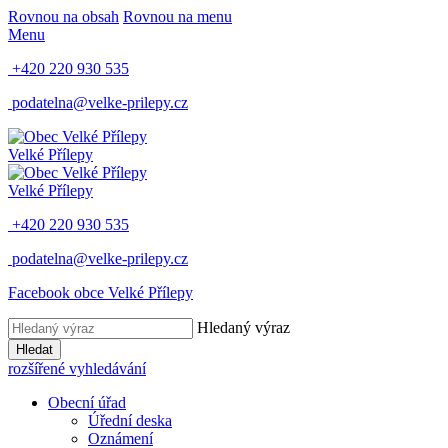
Rovnou na obsah
Rovnou na menu
Menu
+420 220 930 535
podatelna@velke-prilepy.cz
Velké Přílepy
Velké Přílepy
+420 220 930 535
podatelna@velke-prilepy.cz
Facebook obce Velké Přílepy
Hledaný výraz
Hledat
rozšířené vyhledávání
Obecní úřad
Úřední deska
Oznámení