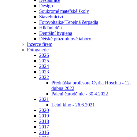
Restaurace
Design
Soukromé mateřské školy
Stavebnictví
Fotovoltaika⁄ Tepelná čerpadla
Hlídání dětí
Dentální hygiena
Dětské prázdninové tábory
Inzerce firem
Fotogalerie
2026
2025
2024
2023
2022
Přednáška profesora Cyrila Hoschla - 12.
dubna 2022
Pálení čarodějnic - 30.4.2022
2021
Letní kino - 26.6.2021
2020
2019
2018
2017
2016