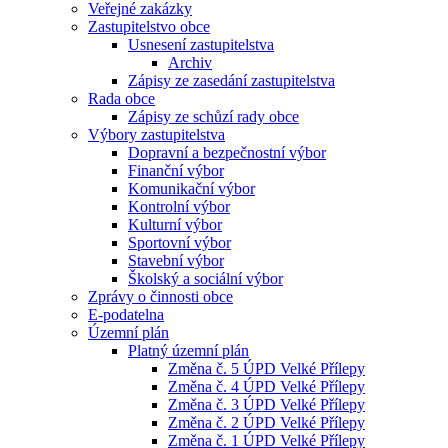
Veřejné zakázky
Zastupitelstvo obce
Usnesení zastupitelstva
Archiv
Zápisy ze zasedání zastupitelstva
Rada obce
Zápisy ze schůzí rady obce
Výbory zastupitelstva
Dopravní a bezpečnostní výbor
Finanční výbor
Komunikační výbor
Kontrolní výbor
Kulturní výbor
Sportovní výbor
Stavební výbor
Školský a sociální výbor
Zprávy o činnosti obce
E-podatelna
Územní plán
Platný územní plán
Změna č. 5 ÚPD Velké Přílepy
Změna č. 4 ÚPD Velké Přílepy
Změna č. 3 ÚPD Velké Přílepy
Změna č. 2 ÚPD Velké Přílepy
Změna č. 1 ÚPD Velké Přílepy