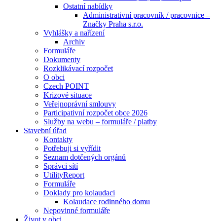
Ostatní nabídky
Administrativní pracovník / pracovnice –
Značky Praha s.r.o.
Vyhlášky a nařízení
Archiv
Formuláře
Dokumenty
Rozklikávací rozpočet
O obci
Czech POINT
Krizové situace
Veřejnoprávní smlouvy
Participativní rozpočet obce 2026
Služby na webu – formuláře / platby
Stavební úřad
Kontakty
Potřebuji si vyřídit
Seznam dotčených orgánů
Správci sítí
UtilityReport
Formuláře
Doklady pro kolaudaci
Kolaudace rodinného domu
Nepovinné formuláře
Život v obci