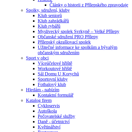
Články o historii z Přílepského zpravodaje
Spolky, sdružení, kluby
Klub seniorů
Klub zahrádkářů
Klub rybářů
Myslivecký spolek Svrkyně – Velké Přílepy
Občanské sdružení PRO Přílepy
Přílepský okrašlovací spolek
Užitečné informace ke spolkům a bývalým
občanským sdružením
Sport v obci
Víceúčelové hřiště
Workoutové hřiště
Sál Domu U Korychů
Sportovní kluby
Fotbalový klub
Hledám - nabízím
Kontaktní formulář
Katalog firem
Cykloservis
Autoškola
Pečovatelské služby
Daně - účetnictví
Květinářství