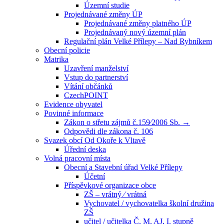
Územní studie
Projednávané změny ÚP
Projednávané změny platného ÚP
Projednávaný nový územní plán
Regulační plán Velké Přílepy – Nad Rybníkem
Obecní policie
Matrika
Uzavření manželství
Vstup do partnerství
Vítání občánků
CzechPOINT
Evidence obyvatel
Povinné informace
Zákon o střetu zájmů č.159⁄2006 Sb. →
Odpovědi dle zákona č. 106
Svazek obcí Od Okoře k Vltavě
Úřední deska
Volná pracovní místa
Obecní a Stavební úřad Velké Přílepy
Účetní
Příspěvkové organizace obce
ZŠ – vrátný ⁄ vrátná
Vychovatel / vychovatelka školní družina
ZŠ
učitel / učitelka Č, M, AJ, I. stupně