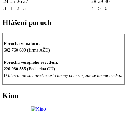
24
25
26
27
28
29
30
31
1
2
3
4
5
6
Hlášení poruch
Porucha semaforu:
602 760 699 (firma AŽD)
Porucha veřejného osvětlení:
220 930 535
(Podatelna OÚ)
U hlášení prosím uveďte číslo lampy či místo, kde se lampa nachází.
Kino