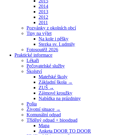
2015
2014
2013
2012
2011
Pozvánky z okolních obcí
Tipy na výlet
Na kole i pěšky
Stezka sv. Ludmily
Fotosoutěž 2026
Praktické informace
Lékaři
Pečovatelské služby
Školství
Mateřské školy
Základní škola →
ZUŠ →
Zájmové kroužky
Nabídka na prázdniny
Pošta
Životní situace →
Komunální odpad
Tříděný odpad + bioodpad
Mapa
Anketa DOOR TO DOOR