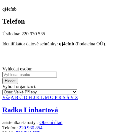
qj4efnb
Telefon
Ústředna: 220 930 535
Identifikátor datové schránky:
qj4efnb
(Podatelna OÚ).
Vyhledat osobu:
Hledat
Vybrat organizaci:
Vše
A
B
Č
D
H
J
K
L
M
O
P
R
S
Š
V
Z
Radka Linhartová
asistentka starosty -
Obecní úřad
Telefon:
220 930 854