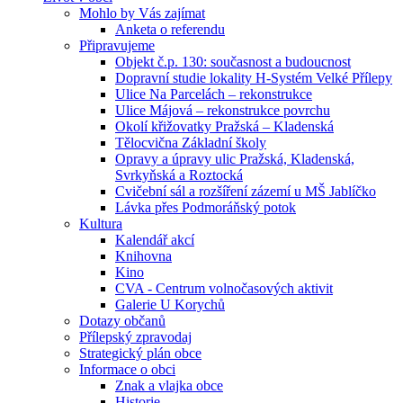
Mohlo by Vás zajímat
Anketa o referendu
Připravujeme
Objekt č.p. 130: současnost a budoucnost
Dopravní studie lokality H-Systém Velké Přílepy
Ulice Na Parcelách – rekonstrukce
Ulice Májová – rekonstrukce povrchu
Okolí křižovatky Pražská – Kladenská
Tělocvična Základní školy
Opravy a úpravy ulic Pražská, Kladenská,
Svrkyňská a Roztocká
Cvičební sál a rozšíření zázemí u MŠ Jablíčko
Lávka přes Podmoráňský potok
Kultura
Kalendář akcí
Knihovna
Kino
CVA - Centrum volnočasových aktivit
Galerie U Korychů
Dotazy občanů
Přílepský zpravodaj
Strategický plán obce
Informace o obci
Znak a vlajka obce
Historie