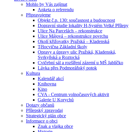
Mohlo by Vás zajímat
Anketa o referendu
Připravujeme
Objekt č.p. 130: současnost a budoucnost
Dopravní studie lokality H-Systém Velké Přílepy
Ulice Na Parcelách – rekonstrukce
Ulice Májová – rekonstrukce povrchu
Okolí křižovatky Pražská – Kladenská
Tělocvična Základní školy
Opravy a úpravy ulic Pražská, Kladenská,
Svrkyňská a Roztocká
Cvičební sál a rozšíření zázemí u MŠ Jablíčko
Lávka přes Podmoráňský potok
Kultura
Kalendář akcí
Knihovna
Kino
CVA - Centrum volnočasových aktivit
Galerie U Korychů
Dotazy občanů
Přílepský zpravodaj
Strategický plán obce
Informace o obci
Znak a vlajka obce
Historie