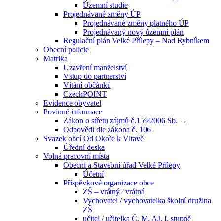
Územní studie
Projednávané změny ÚP
Projednávané změny platného ÚP
Projednávaný nový územní plán
Regulační plán Velké Přílepy – Nad Rybníkem
Obecní policie
Matrika
Uzavření manželství
Vstup do partnerství
Vítání občánků
CzechPOINT
Evidence obyvatel
Povinné informace
Zákon o střetu zájmů č.159⁄2006 Sb. →
Odpovědi dle zákona č. 106
Svazek obcí Od Okoře k Vltavě
Úřední deska
Volná pracovní místa
Obecní a Stavební úřad Velké Přílepy
Účetní
Příspěvkové organizace obce
ZŠ – vrátný ⁄ vrátná
Vychovatel / vychovatelka školní družina
ZŠ
učitel / učitelka Č, M, AJ, I. stupně