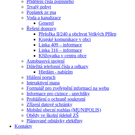
Přidělení čísla popisného
Trvalý pobyt
Poplatek ze psa
Voda a kanalizace
Generel
Řešení dopravy
Přeložka II⁄240 a obchvat Velkých Přílep
Krajské komunikace v obci
Linka 409 – informace
Linka 316 – informace
Křižovatka v centru obce
Autobusová spojení
Důležitá telefonní čísla a odkazy
Hledám - nabízím
Hlášení poruch
Interaktivní mapa
Formulář pro zveřejnění informací na webu
Informace pro cizince - uprchlíky
Prohlášení o ochraně soukromí
Zřízení datové schránky
Mobilní obecní rozhlas (MUNIPOLIS)
Obědy ve školní jídelně ZŠ
Plánované odstávky elektřiny
Kontakty