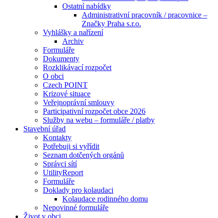
Ostatní nabídky
Administrativní pracovník / pracovnice –
Značky Praha s.r.o.
Vyhlášky a nařízení
Archiv
Formuláře
Dokumenty
Rozklikávací rozpočet
O obci
Czech POINT
Krizové situace
Veřejnoprávní smlouvy
Participativní rozpočet obce 2026
Služby na webu – formuláře / platby
Stavební úřad
Kontakty
Potřebuji si vyřídit
Seznam dotčených orgánů
Správci sítí
UtilityReport
Formuláře
Doklady pro kolaudaci
Kolaudace rodinného domu
Nepovinné formuláře
Život v obci