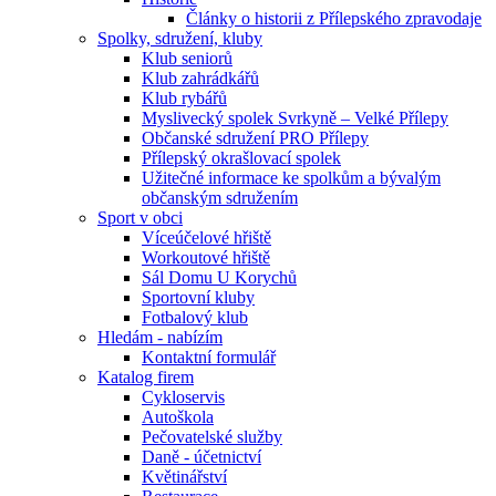
Články o historii z Přílepského zpravodaje
Spolky, sdružení, kluby
Klub seniorů
Klub zahrádkářů
Klub rybářů
Myslivecký spolek Svrkyně – Velké Přílepy
Občanské sdružení PRO Přílepy
Přílepský okrašlovací spolek
Užitečné informace ke spolkům a bývalým
občanským sdružením
Sport v obci
Víceúčelové hřiště
Workoutové hřiště
Sál Domu U Korychů
Sportovní kluby
Fotbalový klub
Hledám - nabízím
Kontaktní formulář
Katalog firem
Cykloservis
Autoškola
Pečovatelské služby
Daně - účetnictví
Květinářství