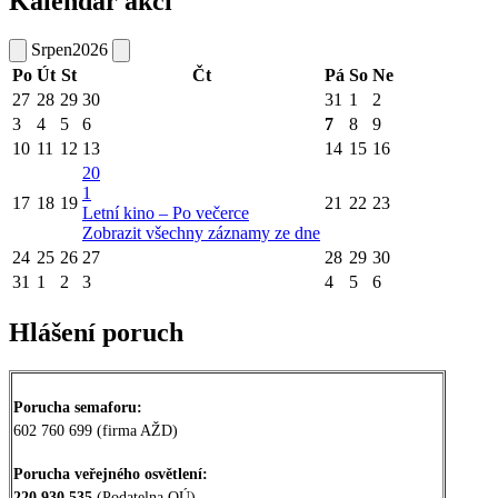
Kalendář akcí
Srpen
2026
Po
Út
St
Čt
Pá
So
Ne
27
28
29
30
31
1
2
3
4
5
6
7
8
9
10
11
12
13
14
15
16
20
1
17
18
19
21
22
23
Letní kino – Po večerce
Zobrazit všechny záznamy ze dne
24
25
26
27
28
29
30
31
1
2
3
4
5
6
Hlášení poruch
Porucha semaforu:
602 760 699 (firma AŽD)
Porucha veřejného osvětlení:
220 930 535
(Podatelna OÚ)