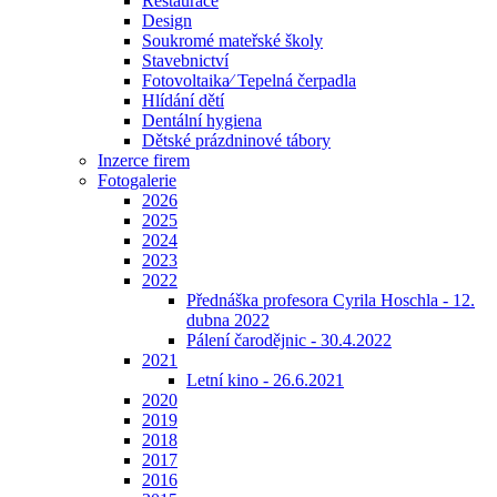
Restaurace
Design
Soukromé mateřské školy
Stavebnictví
Fotovoltaika⁄ Tepelná čerpadla
Hlídání dětí
Dentální hygiena
Dětské prázdninové tábory
Inzerce firem
Fotogalerie
2026
2025
2024
2023
2022
Přednáška profesora Cyrila Hoschla - 12.
dubna 2022
Pálení čarodějnic - 30.4.2022
2021
Letní kino - 26.6.2021
2020
2019
2018
2017
2016