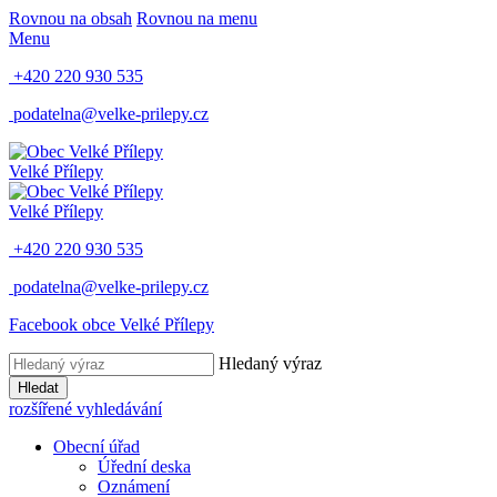
Rovnou na obsah
Rovnou na menu
Menu
+420 220 930 535
podatelna@velke-prilepy.cz
Velké Přílepy
Velké Přílepy
+420 220 930 535
podatelna@velke-prilepy.cz
Facebook obce Velké Přílepy
Hledaný výraz
Hledat
rozšířené vyhledávání
Obecní úřad
Úřední deska
Oznámení