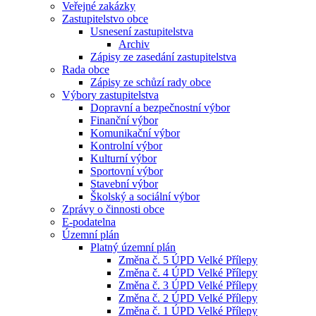
Veřejné zakázky
Zastupitelstvo obce
Usnesení zastupitelstva
Archiv
Zápisy ze zasedání zastupitelstva
Rada obce
Zápisy ze schůzí rady obce
Výbory zastupitelstva
Dopravní a bezpečnostní výbor
Finanční výbor
Komunikační výbor
Kontrolní výbor
Kulturní výbor
Sportovní výbor
Stavební výbor
Školský a sociální výbor
Zprávy o činnosti obce
E-podatelna
Územní plán
Platný územní plán
Změna č. 5 ÚPD Velké Přílepy
Změna č. 4 ÚPD Velké Přílepy
Změna č. 3 ÚPD Velké Přílepy
Změna č. 2 ÚPD Velké Přílepy
Změna č. 1 ÚPD Velké Přílepy