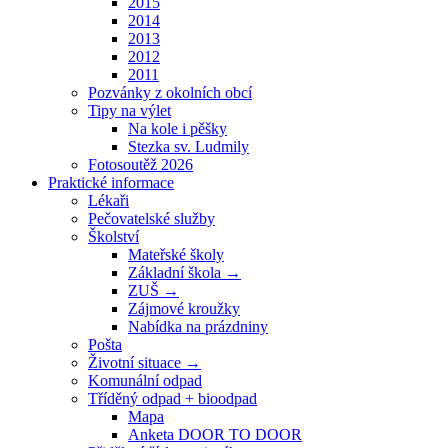
2015
2014
2013
2012
2011
Pozvánky z okolních obcí
Tipy na výlet
Na kole i pěšky
Stezka sv. Ludmily
Fotosoutěž 2026
Praktické informace
Lékaři
Pečovatelské služby
Školství
Mateřské školy
Základní škola →
ZUŠ →
Zájmové kroužky
Nabídka na prázdniny
Pošta
Životní situace →
Komunální odpad
Tříděný odpad + bioodpad
Mapa
Anketa DOOR TO DOOR