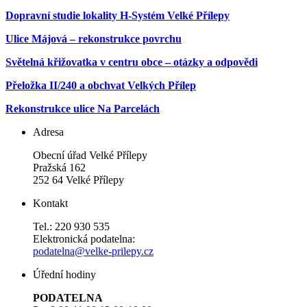
Dopravní studie lokality H-Systém Velké Přílepy
Ulice Májová – rekonstrukce povrchu
Světelná křižovatka v centru obce – otázky a odpovědi
Přeložka II/240 a obchvat Velkých Přílep
Rekonstrukce ulice Na Parcelách
Adresa
Obecní úřad Velké Přílepy
Pražská 162
252 64 Velké Přílepy
Kontakt
Tel.: 220 930 535
Elektronická podatelna:
podatelna@velke-prilepy.cz
Úřední hodiny
PODATELNA