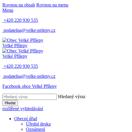
Rovnou na obsah
Rovnou na menu
Menu
+420 220 930 535
podatelna@velke-prilepy.cz
Velké Přílepy
Velké Přílepy
+420 220 930 535
podatelna@velke-prilepy.cz
Facebook obce Velké Přílepy
Hledaný výraz
Hledat
rozšířené vyhledávání
Obecní úřad
Úřední deska
Oznámení