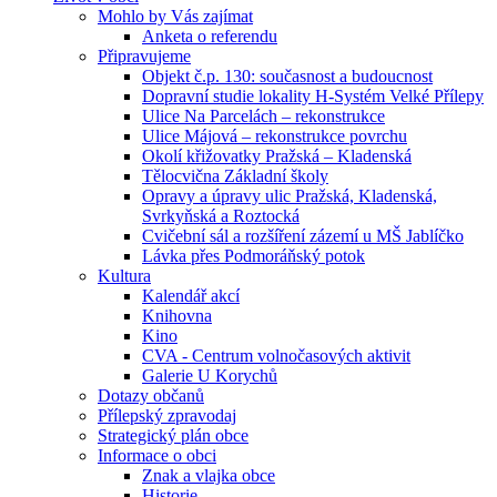
Mohlo by Vás zajímat
Anketa o referendu
Připravujeme
Objekt č.p. 130: současnost a budoucnost
Dopravní studie lokality H-Systém Velké Přílepy
Ulice Na Parcelách – rekonstrukce
Ulice Májová – rekonstrukce povrchu
Okolí křižovatky Pražská – Kladenská
Tělocvična Základní školy
Opravy a úpravy ulic Pražská, Kladenská,
Svrkyňská a Roztocká
Cvičební sál a rozšíření zázemí u MŠ Jablíčko
Lávka přes Podmoráňský potok
Kultura
Kalendář akcí
Knihovna
Kino
CVA - Centrum volnočasových aktivit
Galerie U Korychů
Dotazy občanů
Přílepský zpravodaj
Strategický plán obce
Informace o obci
Znak a vlajka obce
Historie