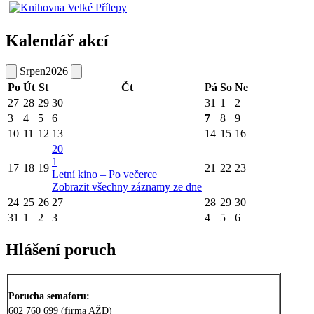
Kalendář akcí
Srpen
2026
Po
Út
St
Čt
Pá
So
Ne
27
28
29
30
31
1
2
3
4
5
6
7
8
9
10
11
12
13
14
15
16
20
1
17
18
19
21
22
23
Letní kino – Po večerce
Zobrazit všechny záznamy ze dne
24
25
26
27
28
29
30
31
1
2
3
4
5
6
Hlášení poruch
Porucha semaforu:
602 760 699 (firma AŽD)