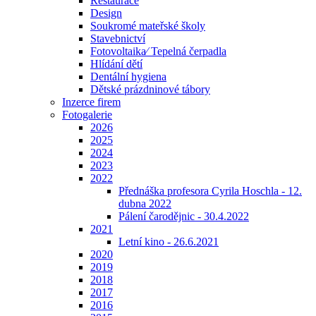
Restaurace
Design
Soukromé mateřské školy
Stavebnictví
Fotovoltaika⁄ Tepelná čerpadla
Hlídání dětí
Dentální hygiena
Dětské prázdninové tábory
Inzerce firem
Fotogalerie
2026
2025
2024
2023
2022
Přednáška profesora Cyrila Hoschla - 12.
dubna 2022
Pálení čarodějnic - 30.4.2022
2021
Letní kino - 26.6.2021
2020
2019
2018
2017
2016