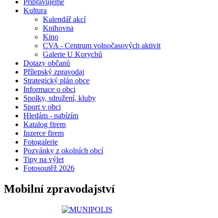
Připravujeme
Kultura
Kalendář akcí
Knihovna
Kino
CVA - Centrum volnočasových aktivit
Galerie U Korychů
Dotazy občanů
Přílepský zpravodaj
Strategický plán obce
Informace o obci
Spolky, sdružení, kluby
Sport v obci
Hledám - nabízím
Katalog firem
Inzerce firem
Fotogalerie
Pozvánky z okolních obcí
Tipy na výlet
Fotosoutěž 2026
Mobilní zpravodajství