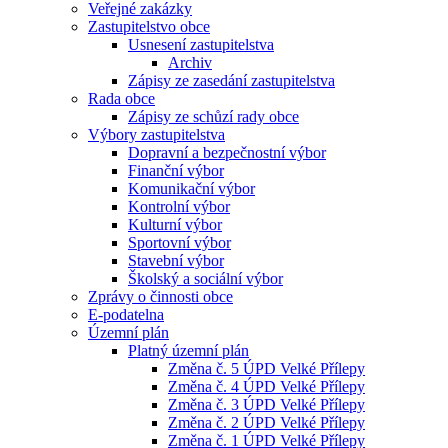
Veřejné zakázky
Zastupitelstvo obce
Usnesení zastupitelstva
Archiv
Zápisy ze zasedání zastupitelstva
Rada obce
Zápisy ze schůzí rady obce
Výbory zastupitelstva
Dopravní a bezpečnostní výbor
Finanční výbor
Komunikační výbor
Kontrolní výbor
Kulturní výbor
Sportovní výbor
Stavební výbor
Školský a sociální výbor
Zprávy o činnosti obce
E-podatelna
Územní plán
Platný územní plán
Změna č. 5 ÚPD Velké Přílepy
Změna č. 4 ÚPD Velké Přílepy
Změna č. 3 ÚPD Velké Přílepy
Změna č. 2 ÚPD Velké Přílepy
Změna č. 1 ÚPD Velké Přílepy