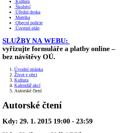
Kultura
Školství
Úřední deska
Matrika
Obecní policie
Územní plán
SLUŽBY NA WEBU:
vyřizujte formuláře a platby online –
bez návštěvy OÚ.
Úvodní stránka
Život v obci
Kultura
Kalendář akcí
Autorské čtení
Autorské čtení
Kdy:
29. 1. 2015 19:00 - 23:59