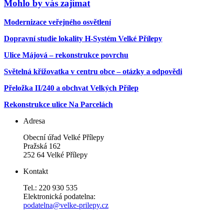
Mohlo by vás zajímat
Modernizace veřejného osvětlení
Dopravní studie lokality H-Systém Velké Přílepy
Ulice Májová – rekonstrukce povrchu
Světelná křižovatka v centru obce – otázky a odpovědi
Přeložka II/240 a obchvat Velkých Přílep
Rekonstrukce ulice Na Parcelách
Adresa
Obecní úřad Velké Přílepy
Pražská 162
252 64 Velké Přílepy
Kontakt
Tel.: 220 930 535
Elektronická podatelna:
podatelna@velke-prilepy.cz