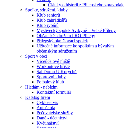
Články o historii z Přílepského zpravodaje
Spolky, sdružení, kluby
Klub seniorů
Klub zahrádkářů
Klub rybářů
Myslivecký spolek Svrkyně – Velké Přílepy
Občanské sdružení PRO Přílepy
Přílepský okrašlovací spolek
Užitečné informace ke spolkům a bývalým
občanským sdružením
Sport v obci
Víceúčelové hřiště
Workoutové hřiště
Sál Domu U Korychů
Sportovní kluby
Fotbalový klub
Hledám - nabízím
Kontaktní formulář
Katalog firem
Cykloservis
Autoškola
Pečovatelské služby
Daně - účetnictví
Květinářství