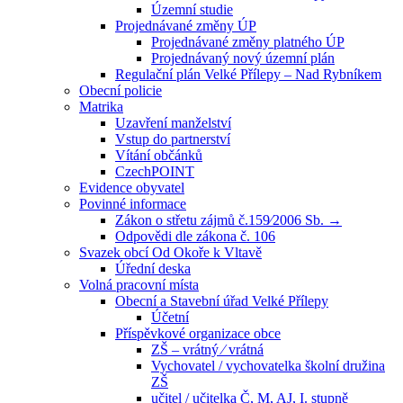
Územní studie
Projednávané změny ÚP
Projednávané změny platného ÚP
Projednávaný nový územní plán
Regulační plán Velké Přílepy – Nad Rybníkem
Obecní policie
Matrika
Uzavření manželství
Vstup do partnerství
Vítání občánků
CzechPOINT
Evidence obyvatel
Povinné informace
Zákon o střetu zájmů č.159⁄2006 Sb. →
Odpovědi dle zákona č. 106
Svazek obcí Od Okoře k Vltavě
Úřední deska
Volná pracovní místa
Obecní a Stavební úřad Velké Přílepy
Účetní
Příspěvkové organizace obce
ZŠ – vrátný ⁄ vrátná
Vychovatel / vychovatelka školní družina
ZŠ
učitel / učitelka Č, M, AJ, I. stupně