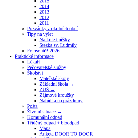
2015
2014
2013
2012
2011
Pozvánky z okolních obcí
Tipy na výlet
Na kole i pěšky
Stezka sv. Ludmily
Fotosoutěž 2026
Praktické informace
Lékaři
Pečovatelské služby
Školství
Mateřské školy
Základní škola →
ZUŠ →
Zájmové kroužky
Nabídka na prázdniny
Pošta
Životní situace →
Komunální odpad
Tříděný odpad + bioodpad
Mapa
Anketa DOOR TO DOOR