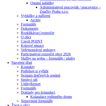
Ostatní nabídky
Administrativní pracovník / pracovnice –
Značky Praha s.r.o.
Vyhlášky a nařízení
Archiv
Formuláře
Dokumenty
Rozklikávací rozpočet
O obci
Czech POINT
Krizové situace
Veřejnoprávní smlouvy
Participativní rozpočet obce 2026
Služby na webu – formuláře / platby
Stavební úřad
Kontakty
Potřebuji si vyřídit
Seznam dotčených orgánů
Správci sítí
UtilityReport
Formuláře
Doklady pro kolaudaci
Kolaudace rodinného domu
Nepovinné formuláře
Život v obci