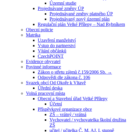
Územní studie
Projednávané změny ÚP
Projednávané změny platného ÚP
Projednávaný nový územní plán
Regulační plán Velké Přílepy – Nad Rybníkem
Obecní policie
Matrika
Uzavření manželství
Vstup do partnerství
Vítání občánků
CzechPOINT
Evidence obyvatel
Povinné informace
Zákon o střetu zájmů č.159⁄2006 Sb. →
Odpovědi dle zákona č. 106
Svazek obcí Od Okoře k Vltavě
Úřední deska
Volná pracovní místa
Obecní a Stavební úřad Velké Přílepy
Účetní
Příspěvkové organizace obce
ZŠ – vrátný ⁄ vrátná
Vychovatel / vychovatelka školní družina
ZŠ
učitel / učitelka Č, M, AJ, I. stupně