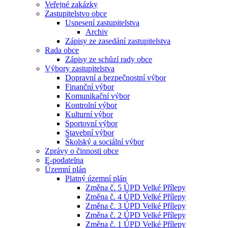
Veřejné zakázky
Zastupitelstvo obce
Usnesení zastupitelstva
Archiv
Zápisy ze zasedání zastupitelstva
Rada obce
Zápisy ze schůzí rady obce
Výbory zastupitelstva
Dopravní a bezpečnostní výbor
Finanční výbor
Komunikační výbor
Kontrolní výbor
Kulturní výbor
Sportovní výbor
Stavební výbor
Školský a sociální výbor
Zprávy o činnosti obce
E-podatelna
Územní plán
Platný územní plán
Změna č. 5 ÚPD Velké Přílepy
Změna č. 4 ÚPD Velké Přílepy
Změna č. 3 ÚPD Velké Přílepy
Změna č. 2 ÚPD Velké Přílepy
Změna č. 1 ÚPD Velké Přílepy