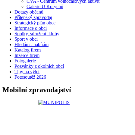
CVA - Centrum volnočasových aktivit
Galerie U Korychů
Dotazy občanů
Přílepský zpravodaj
Strategický plán obce
Informace o obci
Spolky, sdružení, kluby
Sport v obci
Hledám - nabízím
Katalog firem
Inzerce firem
Fotogalerie
Pozvánky z okolních obcí
Tipy na výlet
Fotosoutěž 2026
Mobilní zpravodajství