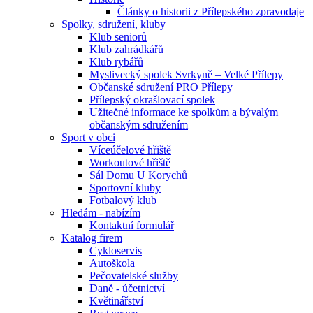
Články o historii z Přílepského zpravodaje
Spolky, sdružení, kluby
Klub seniorů
Klub zahrádkářů
Klub rybářů
Myslivecký spolek Svrkyně – Velké Přílepy
Občanské sdružení PRO Přílepy
Přílepský okrašlovací spolek
Užitečné informace ke spolkům a bývalým
občanským sdružením
Sport v obci
Víceúčelové hřiště
Workoutové hřiště
Sál Domu U Korychů
Sportovní kluby
Fotbalový klub
Hledám - nabízím
Kontaktní formulář
Katalog firem
Cykloservis
Autoškola
Pečovatelské služby
Daně - účetnictví
Květinářství