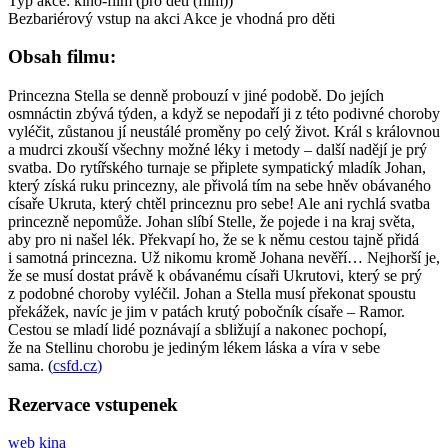
Typ akce: kino-film (pro děti (film))
Bezbariérový vstup na akci
Akce je vhodná pro děti
Obsah filmu:
Princezna Stella se denně probouzí v jiné podobě. Do jejích
osmnáctin zbývá týden, a když se nepodaří ji z této podivné choroby
vyléčit, zůstanou jí neustálé proměny po celý život. Král s královnou
a mudrci zkouší všechny možné léky i metody – další nadějí je prý
svatba. Do rytířského turnaje se připlete sympatický mladík Johan,
který získá ruku princezny, ale přivolá tím na sebe hněv obávaného
císaře Ukruta, který chtěl princeznu pro sebe! Ale ani rychlá svatba
princezně nepomůže. Johan slíbí Stelle, že pojede i na kraj světa,
aby pro ni našel lék. Překvapí ho, že se k němu cestou tajně přidá
i samotná princezna. Už nikomu kromě Johana nevěří… Nejhorší je,
že se musí dostat právě k obávanému císaři Ukrutovi, který se prý
z podobné choroby vyléčil. Johan a Stella musí překonat spoustu
překážek, navíc je jim v patách krutý pobočník císaře – Ramor.
Cestou se mladí lidé poznávají a sbližují a nakonec pochopí,
že na Stellinu chorobu je jediným lékem láska a víra v sebe
sama. (
csfd.cz
)
Rezervace vstupenek
web kina