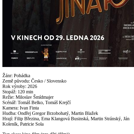
Žánr: Pohádka
Země původu: Česko / Slovensko
Rok výroby: 2026
Stopáž: 120 min
Režie: Miloslav Šmídmajer
Scénář: Tomáš Belko, Tomáš Krejčí
Kamera: Ivan Finta
Hudba: Ondřej Gregor Brzobohatý, Martin Blažek
Hrají: Filip Březina, Ema Klangová Businská, Martin Stránský, Ján
Koleník, Patricie Sola