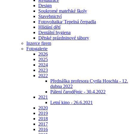
Restaurace
Design
Soukromé mateřské školy
Stavebnictví
Fotovoltaika⁄ Tepelná čerpadla
Hlídání dětí
Dentální hygiena
Dětské prázdninové tábory
Inzerce firem
Fotogalerie
2026
2025
2024
2023
2022
Přednáška profesora Cyrila Hoschla - 12.
dubna 2022
Pálení čarodějnic - 30.4.2022
2021
Letní kino - 26.6.2021
2020
2019
2018
2017
2016