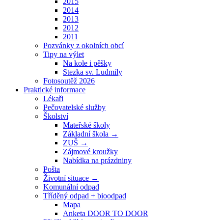
2015
2014
2013
2012
2011
Pozvánky z okolních obcí
Tipy na výlet
Na kole i pěšky
Stezka sv. Ludmily
Fotosoutěž 2026
Praktické informace
Lékaři
Pečovatelské služby
Školství
Mateřské školy
Základní škola →
ZUŠ →
Zájmové kroužky
Nabídka na prázdniny
Pošta
Životní situace →
Komunální odpad
Tříděný odpad + bioodpad
Mapa
Anketa DOOR TO DOOR