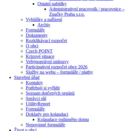
Ostatní nabídky
Administrativní pracovník / pracovnice –
Značky Praha s.r.o.
Vyhlášky a nařízení
Archiv
Formuláře
Dokumenty
Rozklikávací rozpočet
O obci
Czech POINT
Krizové situace
Veřejnoprávní smlouvy
Participativní rozpočet obce 2026
Služby na webu – formuláře / platby
Stavební úřad
Kontakty
Potřebuji si vyřídit
Seznam dotčených orgánů
Správci sítí
UtilityReport
Formuláře
Doklady pro kolaudaci
Kolaudace rodinného domu
Nepovinné formuláře
Život v obci