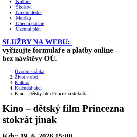
Kultura
Školství
Úřední deska
Matrika
Obecní policie
Územní plán
SLUŽBY NA WEBU:
vyřizujte formuláře a platby online –
bez návštěvy OÚ.
Úvodní stránka
Život v obci
Kultura
Kalendář akcí
Kino – dětský film Princezna stokrát...
Kino – dětský film Princezna
stokrát jinak
Kdy:
19. 6. 2026 15:00