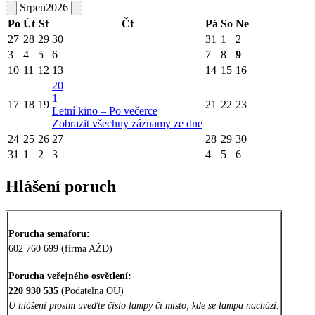
Srpen
2026
Po
Út
St
Čt
Pá
So
Ne
27
28
29
30
31
1
2
3
4
5
6
7
8
9
10
11
12
13
14
15
16
20
1
17
18
19
21
22
23
Letní kino – Po večerce
Zobrazit všechny záznamy ze dne
24
25
26
27
28
29
30
31
1
2
3
4
5
6
Hlášení poruch
Porucha semaforu:
602 760 699 (firma AŽD)
Porucha veřejného osvětlení:
220 930 535
(Podatelna OÚ)
U hlášení prosím uveďte číslo lampy či místo, kde se lampa nachází.