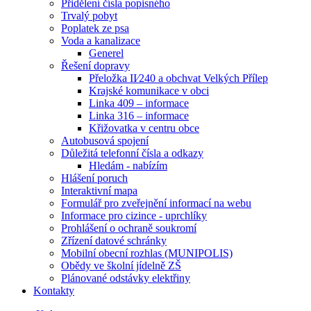
Přidělení čísla popisného
Trvalý pobyt
Poplatek ze psa
Voda a kanalizace
Generel
Řešení dopravy
Přeložka II⁄240 a obchvat Velkých Přílep
Krajské komunikace v obci
Linka 409 – informace
Linka 316 – informace
Křižovatka v centru obce
Autobusová spojení
Důležitá telefonní čísla a odkazy
Hledám - nabízím
Hlášení poruch
Interaktivní mapa
Formulář pro zveřejnění informací na webu
Informace pro cizince - uprchlíky
Prohlášení o ochraně soukromí
Zřízení datové schránky
Mobilní obecní rozhlas (MUNIPOLIS)
Obědy ve školní jídelně ZŠ
Plánované odstávky elektřiny
Kontakty