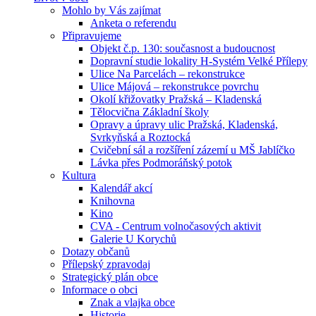
Mohlo by Vás zajímat
Anketa o referendu
Připravujeme
Objekt č.p. 130: současnost a budoucnost
Dopravní studie lokality H-Systém Velké Přílepy
Ulice Na Parcelách – rekonstrukce
Ulice Májová – rekonstrukce povrchu
Okolí křižovatky Pražská – Kladenská
Tělocvična Základní školy
Opravy a úpravy ulic Pražská, Kladenská,
Svrkyňská a Roztocká
Cvičební sál a rozšíření zázemí u MŠ Jablíčko
Lávka přes Podmoráňský potok
Kultura
Kalendář akcí
Knihovna
Kino
CVA - Centrum volnočasových aktivit
Galerie U Korychů
Dotazy občanů
Přílepský zpravodaj
Strategický plán obce
Informace o obci
Znak a vlajka obce
Historie