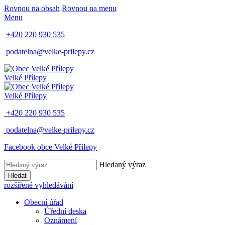
Rovnou na obsah
Rovnou na menu
Menu
+420 220 930 535
podatelna@velke-prilepy.cz
Velké Přílepy
Velké Přílepy
+420 220 930 535
podatelna@velke-prilepy.cz
Facebook obce Velké Přílepy
Hledaný výraz
Hledat
rozšířené vyhledávání
Obecní úřad
Úřední deska
Oznámení