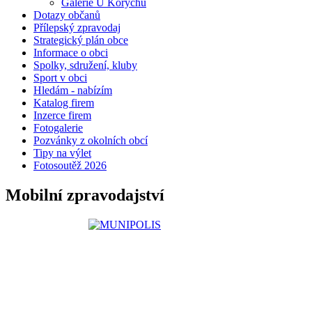
Galerie U Korychů
Dotazy občanů
Přílepský zpravodaj
Strategický plán obce
Informace o obci
Spolky, sdružení, kluby
Sport v obci
Hledám - nabízím
Katalog firem
Inzerce firem
Fotogalerie
Pozvánky z okolních obcí
Tipy na výlet
Fotosoutěž 2026
Mobilní zpravodajství