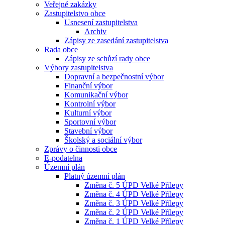
Veřejné zakázky
Zastupitelstvo obce
Usnesení zastupitelstva
Archiv
Zápisy ze zasedání zastupitelstva
Rada obce
Zápisy ze schůzí rady obce
Výbory zastupitelstva
Dopravní a bezpečnostní výbor
Finanční výbor
Komunikační výbor
Kontrolní výbor
Kulturní výbor
Sportovní výbor
Stavební výbor
Školský a sociální výbor
Zprávy o činnosti obce
E-podatelna
Územní plán
Platný územní plán
Změna č. 5 ÚPD Velké Přílepy
Změna č. 4 ÚPD Velké Přílepy
Změna č. 3 ÚPD Velké Přílepy
Změna č. 2 ÚPD Velké Přílepy
Změna č. 1 ÚPD Velké Přílepy