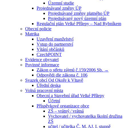
Územní studie
Projednávané změny ÚP
Projednávané změny platného ÚP
Projednávaný nový územní plán
Regulační plán Velké Přílepy – Nad Rybníkem
Obecní policie
Matrika
Uzavření manželství
Vstup do partnerství
Vítání občánků
CzechPOINT
Evidence obyvatel
Povinné informace
Zákon o střetu zájmů č.159⁄2006 Sb. →
Odpovědi dle zákona č. 106
Svazek obcí Od Okoře k Vltavě
Úřední deska
Volná pracovní místa
Obecní a Stavební úřad Velké Přílepy
Účetní
Příspěvkové organizace obce
ZŠ – vrátný ⁄ vrátná
Vychovatel / vychovatelka školní družina
ZŠ
učitel / učitelka Č, M, AJ, I. stupně