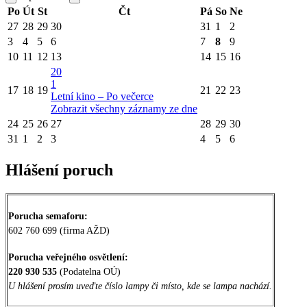
Po
Út
St
Čt
Pá
So
Ne
27
28
29
30
31
1
2
3
4
5
6
7
8
9
10
11
12
13
14
15
16
20
1
17
18
19
21
22
23
Letní kino – Po večerce
Zobrazit všechny záznamy ze dne
24
25
26
27
28
29
30
31
1
2
3
4
5
6
Hlášení poruch
Porucha semaforu:
602 760 699 (firma AŽD)
Porucha veřejného osvětlení:
220 930 535
(Podatelna OÚ)
U hlášení prosím uveďte číslo lampy či místo, kde se lampa nachází.