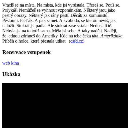
Vracíš se na místa. Na místa, kde jsi vyrůstala. Třeseš se. Potíš se.
Polykáš. Nemůžeš se vyhnout vzpomínkám. Některý jsou jako
pestrý obrazy. Některý jak rány pěstí. Děcák za komunistů.
Pěstouni. Pasťák. A pak samet. A svoboda, se kterou nevíš, jak
naložit. Stokrát jsi padla. Ale stokrát zase vstala. Nedostali tě.
Nebyla jsi na to totiž sama. Měla jsi sebe. A taky naději. Naději,
že jednou zdrhneš do Ameriky. Kde na tebe čeká táta.
Amerikánka
.
Příběh o holce, která přestala utíkat. (
csfd.cz
)
Rezervace vstupenek
web kina
Ukázka