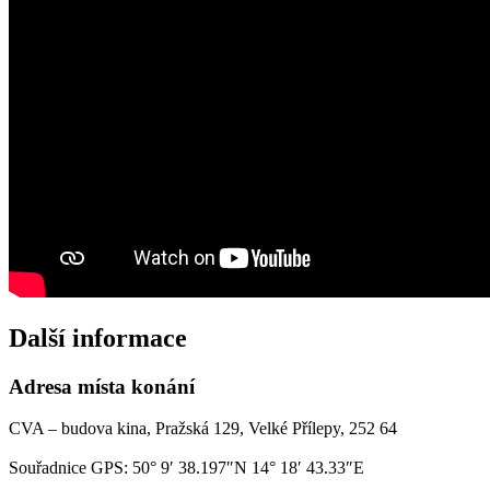
Další informace
Adresa místa konání
CVA – budova kina, Pražská 129, Velké Přílepy, 252 64
Souřadnice GPS:
50° 9′ 38.197″N 14° 18′ 43.33″E