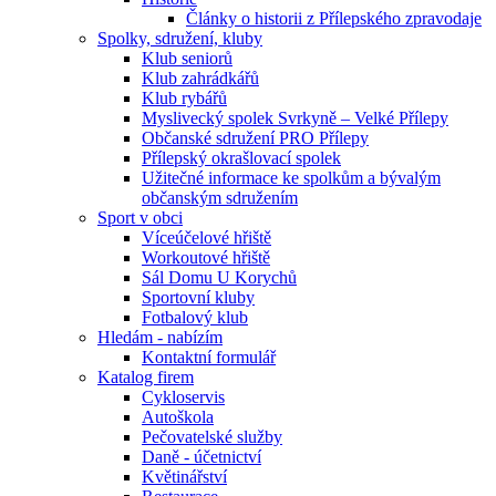
Články o historii z Přílepského zpravodaje
Spolky, sdružení, kluby
Klub seniorů
Klub zahrádkářů
Klub rybářů
Myslivecký spolek Svrkyně – Velké Přílepy
Občanské sdružení PRO Přílepy
Přílepský okrašlovací spolek
Užitečné informace ke spolkům a bývalým
občanským sdružením
Sport v obci
Víceúčelové hřiště
Workoutové hřiště
Sál Domu U Korychů
Sportovní kluby
Fotbalový klub
Hledám - nabízím
Kontaktní formulář
Katalog firem
Cykloservis
Autoškola
Pečovatelské služby
Daně - účetnictví
Květinářství