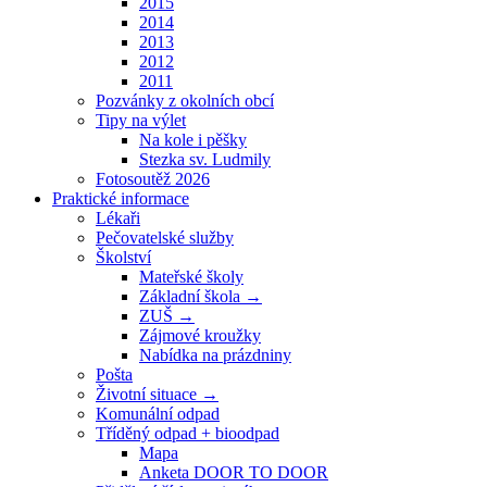
2015
2014
2013
2012
2011
Pozvánky z okolních obcí
Tipy na výlet
Na kole i pěšky
Stezka sv. Ludmily
Fotosoutěž 2026
Praktické informace
Lékaři
Pečovatelské služby
Školství
Mateřské školy
Základní škola →
ZUŠ →
Zájmové kroužky
Nabídka na prázdniny
Pošta
Životní situace →
Komunální odpad
Tříděný odpad + bioodpad
Mapa
Anketa DOOR TO DOOR