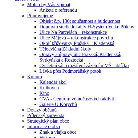
Mohlo by Vás zajímat
Anketa o referendu
Připravujeme
Objekt č.p. 130: současnost a budoucnost
Dopravní studie lokality H-Systém Velké Přílepy
Ulice Na Parcelách – rekonstrukce
Ulice Májová – rekonstrukce povrchu
Okolí křižovatky Pražská – Kladenská
Tělocvična Základní školy
Opravy a úpravy ulic Pražská, Kladenská,
Svrkyňská a Roztocká
Cvičební sál a rozšíření zázemí u MŠ Jablíčko
Lávka přes Podmoráňský potok
Kultura
Kalendář akcí
Knihovna
Kino
CVA - Centrum volnočasových aktivit
Galerie U Korychů
Dotazy občanů
Přílepský zpravodaj
Strategický plán obce
Informace o obci
Znak a vlajka obce
Historie