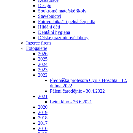
Restaurace
Design
Soukromé mateřské školy
Stavebnictví
Fotovoltaika⁄ Tepelná čerpadla
Hlídání dětí
Dentální hygiena
Dětské prázdninové tábory
Inzerce firem
Fotogalerie
2026
2025
2024
2023
2022
Přednáška profesora Cyrila Hoschla - 12.
dubna 2022
Pálení čarodějnic - 30.4.2022
2021
Letní kino - 26.6.2021
2020
2019
2018
2017
2016