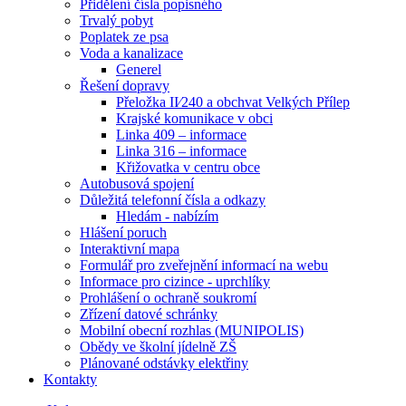
Přidělení čísla popisného
Trvalý pobyt
Poplatek ze psa
Voda a kanalizace
Generel
Řešení dopravy
Přeložka II⁄240 a obchvat Velkých Přílep
Krajské komunikace v obci
Linka 409 – informace
Linka 316 – informace
Křižovatka v centru obce
Autobusová spojení
Důležitá telefonní čísla a odkazy
Hledám - nabízím
Hlášení poruch
Interaktivní mapa
Formulář pro zveřejnění informací na webu
Informace pro cizince - uprchlíky
Prohlášení o ochraně soukromí
Zřízení datové schránky
Mobilní obecní rozhlas (MUNIPOLIS)
Obědy ve školní jídelně ZŠ
Plánované odstávky elektřiny
Kontakty