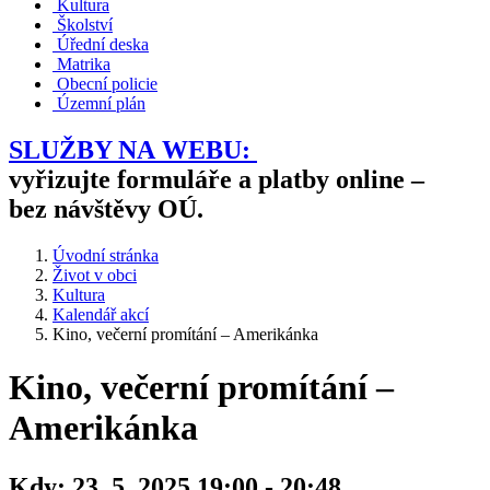
Kultura
Školství
Úřední deska
Matrika
Obecní policie
Územní plán
SLUŽBY NA WEBU:
vyřizujte formuláře a platby online –
bez návštěvy OÚ.
Úvodní stránka
Život v obci
Kultura
Kalendář akcí
Kino, večerní promítání – Amerikánka
Kino, večerní promítání –
Amerikánka
Kdy:
23. 5. 2025 19:00 - 20:48