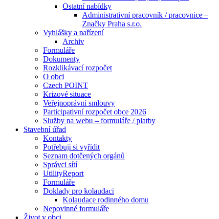
Ostatní nabídky
Administrativní pracovník / pracovnice –
Značky Praha s.r.o.
Vyhlášky a nařízení
Archiv
Formuláře
Dokumenty
Rozklikávací rozpočet
O obci
Czech POINT
Krizové situace
Veřejnoprávní smlouvy
Participativní rozpočet obce 2026
Služby na webu – formuláře / platby
Stavební úřad
Kontakty
Potřebuji si vyřídit
Seznam dotčených orgánů
Správci sítí
UtilityReport
Formuláře
Doklady pro kolaudaci
Kolaudace rodinného domu
Nepovinné formuláře
Život v obci