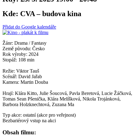
Kde:
CVA – budova kina
Přidat do Google kalendáře
Žánr: Drama / Fantasy
Země původu: Česko
Rok výroby: 2024
Stopáž: 108 min
Režie: Viktor Tauš
Scénář: David Jařab
Kamera: Martin Douba
Hrají: Klára Kitto, Julie Šoucová, Pavla Beretová, Lucie Žáčková,
Tomas Sean Pšenička, Klára Melíšková, Nikola Trojánková,
Barbora Holzknechtová, Zuzana Ma
Typ akce: ostatní (akce pro veřejnost)
Bezbariérový vstup na akci
Obsah filmu: