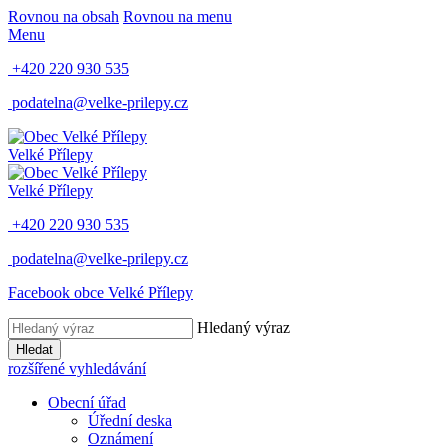
Rovnou na obsah
Rovnou na menu
Menu
+420 220 930 535
podatelna@velke-prilepy.cz
Velké Přílepy
Velké Přílepy
+420 220 930 535
podatelna@velke-prilepy.cz
Facebook obce Velké Přílepy
Hledaný výraz
Hledat
rozšířené vyhledávání
Obecní úřad
Úřední deska
Oznámení