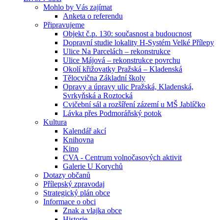
Mohlo by Vás zajímat
Anketa o referendu
Připravujeme
Objekt č.p. 130: současnost a budoucnost
Dopravní studie lokality H-Systém Velké Přílepy
Ulice Na Parcelách – rekonstrukce
Ulice Májová – rekonstrukce povrchu
Okolí křižovatky Pražská – Kladenská
Tělocvična Základní školy
Opravy a úpravy ulic Pražská, Kladenská,
Svrkyňská a Roztocká
Cvičební sál a rozšíření zázemí u MŠ Jablíčko
Lávka přes Podmoráňský potok
Kultura
Kalendář akcí
Knihovna
Kino
CVA - Centrum volnočasových aktivit
Galerie U Korychů
Dotazy občanů
Přílepský zpravodaj
Strategický plán obce
Informace o obci
Znak a vlajka obce
Historie