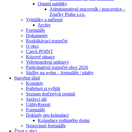
Ostatní nabídky
Administrativní pracovník / pracovnice –
Značky Praha s.r.o.
Vyhlášky a nařízení
Archiv
Formuláře
Dokumenty
Rozklikávací rozpočet
O obci
Czech POINT
Krizové situace
Veřejnoprávní smlouvy
Participativní rozpočet obce 2026
Služby na webu – formuláře / platby
Stavební úřad
Kontakty
Potřebuji si vyřídit
Seznam dotčených orgánů
Správci sítí
UtilityReport
Formuláře
Doklady pro kolaudaci
Kolaudace rodinného domu
Nepovinné formuláře
Život v obci