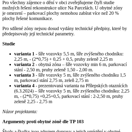
Pro všechny zájemce o dění v obci zveřejňujeme čtyři studie
možných řešení rekonstrukce ulice Na Parcelách. U obytné zóny
je omezení – parkovací plochy nemohou zabírat více než 20 %
plochy řešené komunikace.
Pro sdílené zóny nejsou dosud vydány technické předpisy, které by
předepisovaly její technické parametry.
Studie
varianta 1
- šíře vozovky 5,5 m, šíře zvýšeného chodníku:
2,25 m, - (2*0,75) + 0,25 + 0,5, pruhy zeleně 2,25 m
varianta 2
- obytná zóna – šíře vozovky min 6 m, parkovací
stání - 2,50 m, pruhy zeleně 1,50 - 2,00 m.
varianta 3
- šíře vozovky 5 m, šíře zvýšeného chodníku 1,5
m, parkovací stání 2,75 m, zeleň 2,75 m
varianta 4
- prezentovaná varianta na Přílepských otaznících
(6.3.2024) – šíře vozovky 5 m, šíře zvýšeného chodníku: 2,25
m, - (2*0,75) +0,25+0,5, parkovací stání : 2-2,50 m, pruhy
zeleně 2,25 - 2,75 m
Názor projektanta:
Argumenty proti obytné zóně dle TP 103
Školy a školky jsou zdrojem dopravy a jejich umístění v obytné