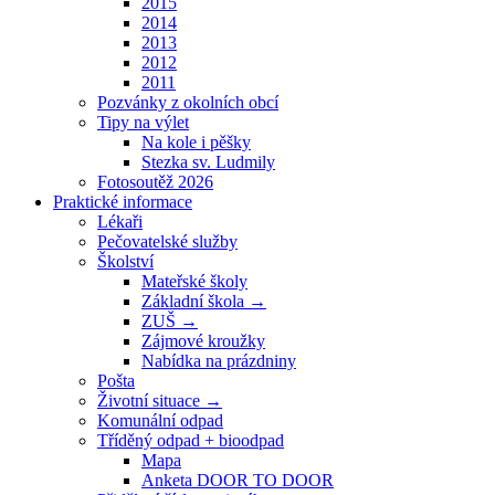
2015
2014
2013
2012
2011
Pozvánky z okolních obcí
Tipy na výlet
Na kole i pěšky
Stezka sv. Ludmily
Fotosoutěž 2026
Praktické informace
Lékaři
Pečovatelské služby
Školství
Mateřské školy
Základní škola →
ZUŠ →
Zájmové kroužky
Nabídka na prázdniny
Pošta
Životní situace →
Komunální odpad
Tříděný odpad + bioodpad
Mapa
Anketa DOOR TO DOOR