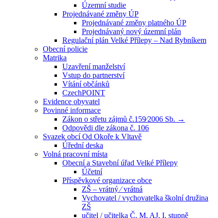
Územní studie
Projednávané změny ÚP
Projednávané změny platného ÚP
Projednávaný nový územní plán
Regulační plán Velké Přílepy – Nad Rybníkem
Obecní policie
Matrika
Uzavření manželství
Vstup do partnerství
Vítání občánků
CzechPOINT
Evidence obyvatel
Povinné informace
Zákon o střetu zájmů č.159⁄2006 Sb. →
Odpovědi dle zákona č. 106
Svazek obcí Od Okoře k Vltavě
Úřední deska
Volná pracovní místa
Obecní a Stavební úřad Velké Přílepy
Účetní
Příspěvkové organizace obce
ZŠ – vrátný ⁄ vrátná
Vychovatel / vychovatelka školní družina
ZŠ
učitel / učitelka Č, M, AJ, I. stupně