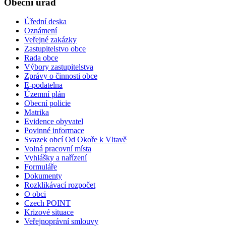
Obecní úřad
Úřední deska
Oznámení
Veřejné zakázky
Zastupitelstvo obce
Rada obce
Výbory zastupitelstva
Zprávy o činnosti obce
E-podatelna
Územní plán
Obecní policie
Matrika
Evidence obyvatel
Povinné informace
Svazek obcí Od Okoře k Vltavě
Volná pracovní místa
Vyhlášky a nařízení
Formuláře
Dokumenty
Rozklikávací rozpočet
O obci
Czech POINT
Krizové situace
Veřejnoprávní smlouvy