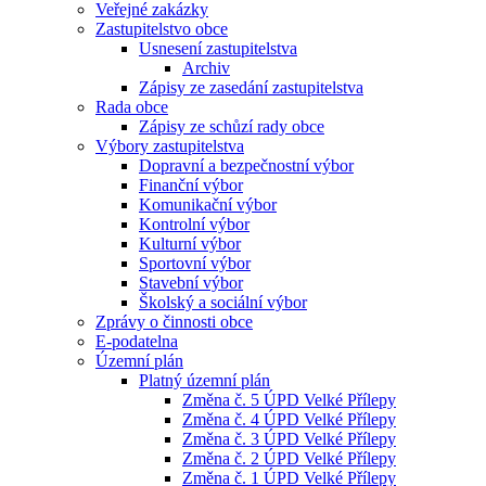
Veřejné zakázky
Zastupitelstvo obce
Usnesení zastupitelstva
Archiv
Zápisy ze zasedání zastupitelstva
Rada obce
Zápisy ze schůzí rady obce
Výbory zastupitelstva
Dopravní a bezpečnostní výbor
Finanční výbor
Komunikační výbor
Kontrolní výbor
Kulturní výbor
Sportovní výbor
Stavební výbor
Školský a sociální výbor
Zprávy o činnosti obce
E-podatelna
Územní plán
Platný územní plán
Změna č. 5 ÚPD Velké Přílepy
Změna č. 4 ÚPD Velké Přílepy
Změna č. 3 ÚPD Velké Přílepy
Změna č. 2 ÚPD Velké Přílepy
Změna č. 1 ÚPD Velké Přílepy