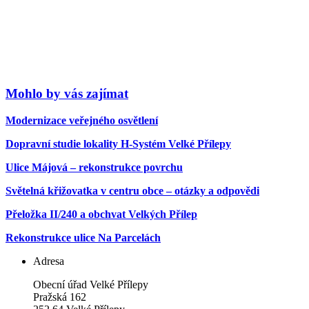
Mohlo by vás zajímat
Modernizace veřejného osvětlení
Dopravní studie lokality H-Systém Velké Přílepy
Ulice Májová – rekonstrukce povrchu
Světelná křižovatka v centru obce – otázky a odpovědi
Přeložka II/240 a obchvat Velkých Přílep
Rekonstrukce ulice Na Parcelách
Adresa
Obecní úřad Velké Přílepy
Pražská 162