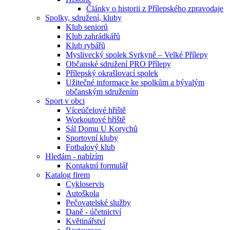
Články o historii z Přílepského zpravodaje
Spolky, sdružení, kluby
Klub seniorů
Klub zahrádkářů
Klub rybářů
Myslivecký spolek Svrkyně – Velké Přílepy
Občanské sdružení PRO Přílepy
Přílepský okrašlovací spolek
Užitečné informace ke spolkům a bývalým
občanským sdružením
Sport v obci
Víceúčelové hřiště
Workoutové hřiště
Sál Domu U Korychů
Sportovní kluby
Fotbalový klub
Hledám - nabízím
Kontaktní formulář
Katalog firem
Cykloservis
Autoškola
Pečovatelské služby
Daně - účetnictví
Květinářství