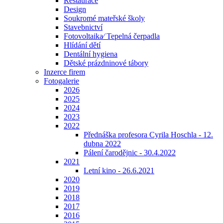
Restaurace
Design
Soukromé mateřské školy
Stavebnictví
Fotovoltaika⁄ Tepelná čerpadla
Hlídání dětí
Dentální hygiena
Dětské prázdninové tábory
Inzerce firem
Fotogalerie
2026
2025
2024
2023
2022
Přednáška profesora Cyrila Hoschla - 12.
dubna 2022
Pálení čarodějnic - 30.4.2022
2021
Letní kino - 26.6.2021
2020
2019
2018
2017
2016