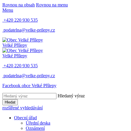
Rovnou na obsah
Rovnou na menu
Menu
+420 220 930 535
podatelna@velke-prilepy.cz
Velké Přílepy
Velké Přílepy
+420 220 930 535
podatelna@velke-prilepy.cz
Facebook obce Velké Přílepy
Hledaný výraz
Hledat
rozšířené vyhledávání
Obecní úřad
Úřední deska
Oznámení