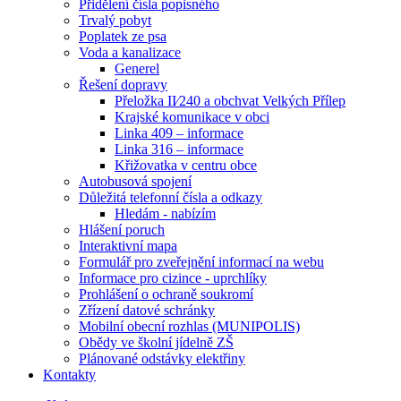
Přidělení čísla popisného
Trvalý pobyt
Poplatek ze psa
Voda a kanalizace
Generel
Řešení dopravy
Přeložka II⁄240 a obchvat Velkých Přílep
Krajské komunikace v obci
Linka 409 – informace
Linka 316 – informace
Křižovatka v centru obce
Autobusová spojení
Důležitá telefonní čísla a odkazy
Hledám - nabízím
Hlášení poruch
Interaktivní mapa
Formulář pro zveřejnění informací na webu
Informace pro cizince - uprchlíky
Prohlášení o ochraně soukromí
Zřízení datové schránky
Mobilní obecní rozhlas (MUNIPOLIS)
Obědy ve školní jídelně ZŠ
Plánované odstávky elektřiny
Kontakty