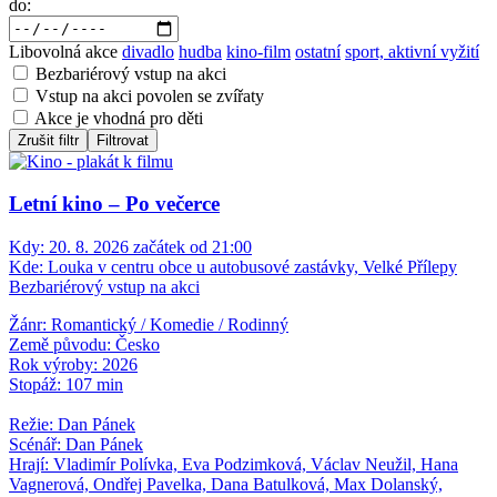
do:
Libovolná akce
divadlo
hudba
kino-film
ostatní
sport, aktivní vyžití
Bezbariérový vstup na akci
Vstup na akci povolen se zvířaty
Akce je vhodná pro děti
Zrušit filtr
Filtrovat
Letní kino – Po večerce
Kdy:
20. 8. 2026 začátek od 21:00
Kde:
Louka v centru obce u autobusové zastávky, Velké Přílepy
Bezbariérový vstup na akci
Žánr: Romantický / Komedie / Rodinný
Země původu: Česko
Rok výroby: 2026
Stopáž: 107 min
Režie: Dan Pánek
Scénář: Dan Pánek
Hrají: Vladimír Polívka, Eva Podzimková, Václav Neužil, Hana
Vagnerová, Ondřej Pavelka, Dana Batulková, Max Dolanský,