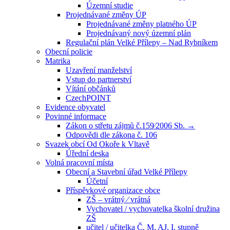
Územní studie
Projednávané změny ÚP
Projednávané změny platného ÚP
Projednávaný nový územní plán
Regulační plán Velké Přílepy – Nad Rybníkem
Obecní policie
Matrika
Uzavření manželství
Vstup do partnerství
Vítání občánků
CzechPOINT
Evidence obyvatel
Povinné informace
Zákon o střetu zájmů č.159⁄2006 Sb. →
Odpovědi dle zákona č. 106
Svazek obcí Od Okoře k Vltavě
Úřední deska
Volná pracovní místa
Obecní a Stavební úřad Velké Přílepy
Účetní
Příspěvkové organizace obce
ZŠ – vrátný ⁄ vrátná
Vychovatel / vychovatelka školní družina
ZŠ
učitel / učitelka Č, M, AJ, I. stupně