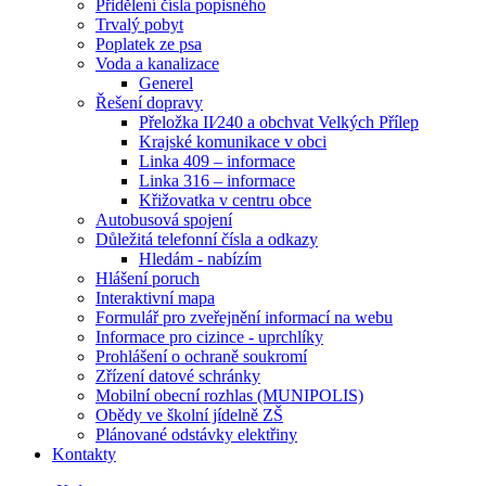
Přidělení čísla popisného
Trvalý pobyt
Poplatek ze psa
Voda a kanalizace
Generel
Řešení dopravy
Přeložka II⁄240 a obchvat Velkých Přílep
Krajské komunikace v obci
Linka 409 – informace
Linka 316 – informace
Křižovatka v centru obce
Autobusová spojení
Důležitá telefonní čísla a odkazy
Hledám - nabízím
Hlášení poruch
Interaktivní mapa
Formulář pro zveřejnění informací na webu
Informace pro cizince - uprchlíky
Prohlášení o ochraně soukromí
Zřízení datové schránky
Mobilní obecní rozhlas (MUNIPOLIS)
Obědy ve školní jídelně ZŠ
Plánované odstávky elektřiny
Kontakty