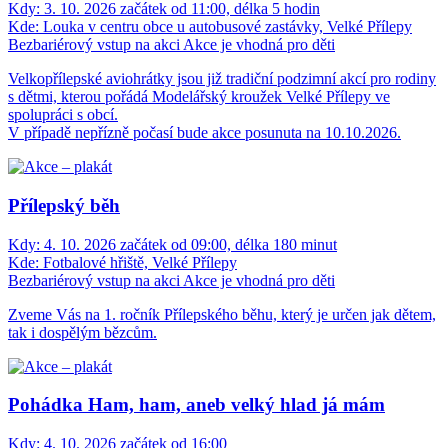
Kdy:
3. 10. 2026 začátek od 11:00, délka 5 hodin
Kde:
Louka v centru obce u autobusové zastávky, Velké Přílepy
Bezbariérový vstup na akci
Akce je vhodná pro děti
Velkopřílepské aviohrátky jsou již tradiční podzimní akcí pro rodiny
s dětmi, kterou pořádá Modelářský kroužek Velké Přílepy ve
spolupráci s obcí.
V případě nepřízně počasí bude akce posunuta na 10.10.2026.
Přílepský běh
Kdy:
4. 10. 2026 začátek od 09:00, délka 180 minut
Kde:
Fotbalové hřiště, Velké Přílepy
Bezbariérový vstup na akci
Akce je vhodná pro děti
Zveme Vás na 1. ročník Přílepského běhu, který je určen jak dětem,
tak i dospělým bězcům.
Pohádka Ham, ham, aneb velký hlad já mám
Kdy:
4. 10. 2026 začátek od 16:00