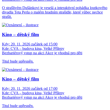
O strašlivém Dušánkovi je veselá a interaktivní pohádka loutkového
divadla Teta Perla o malém hradním strašidle, které vůbec nechce
strašit.
Kino – dětský film
Kdy:
20. 11. 2026 začátek od 15:00
Kde:
CVA – budova kina, Velké Přílepy
Bezbariérový vstup na akci
Akce je vhodná pro děti
Titul bude upřesněn.
Kino – dětský film
Kdy:
20. 11. 2026 začátek od 17:00
Kde:
CVA – budova kina, Velké Přílepy
Bezbariérový vstup na akci
Akce je vhodná pro děti
Titul bude upřesněn.