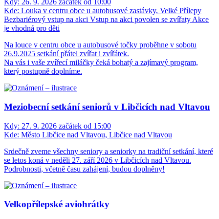
Kdy:
26. 9. 2026 začátek od 10:00
Kde:
Louka v centru obce u autobusové zastávky, Velké Přílepy
Bezbariérový vstup na akci
Vstup na akci povolen se zvířaty
Akce
je vhodná pro děti
Na louce v centru obce u autobusové točky proběhne v sobotu
26.9.2025 setkání přátel zvířat i zvířátek.
Na vás i vaše zvířecí miláčky čeká bohatý a zajímavý program,
který postupně doplníme.
Meziobecní setkání seniorů v Libčicích nad Vltavou
Kdy:
27. 9. 2026 začátek od 15:00
Kde:
Město Libčice nad Vltavou, Libčice nad Vltavou
Srdečně zveme všechny seniory a seniorky na tradiční setkání, které
se letos koná v neděli 27. září 2026 v Libčicích nad Vltavou.
Podrobnosti, včetně času zahájení, budou doplněny!
Velkopřílepské aviohrátky