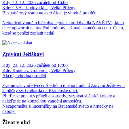
Kdy:
13. 12. 2026 začátek od 16:00
Kde:
CVA – budova kina, Velké Přílepy
Bezbariérový vstup na akci
Akce je vhodná pro děti
Netradiční vánoční bláznivá legrácka od Divadla NAVĚTVI, která
chce upozornit na tradiční hodnoty, jež mají skutečnou cenu. Cenu,
která se penězi zaplatit nedá!
Zpívání Ježíškovi
Kdy:
23. 12. 2026 začátek od 17:00
Kde:
Kaple sv. Gotharda , Velké Přílepy
Akce je vhodná pro děti
Zveme vás v předvečer Štědrého dne na tradiční Zpívání Ježíkovi u
kapličky sv. Gotharda na Kladenské ulici.
Přijďte se potkat s přáteli a sousedy, zazpívat si české koledy a
nalaďte se na kouzelnou vánoční atmosféru.
Nezapomeňte si lucerničky na Betlémské světlo a hrnečky na
nápoje.
Život v obci