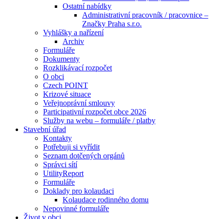
Ostatní nabídky
Administrativní pracovník / pracovnice –
Značky Praha s.r.o.
Vyhlášky a nařízení
Archiv
Formuláře
Dokumenty
Rozklikávací rozpočet
O obci
Czech POINT
Krizové situace
Veřejnoprávní smlouvy
Participativní rozpočet obce 2026
Služby na webu – formuláře / platby
Stavební úřad
Kontakty
Potřebuji si vyřídit
Seznam dotčených orgánů
Správci sítí
UtilityReport
Formuláře
Doklady pro kolaudaci
Kolaudace rodinného domu
Nepovinné formuláře
Život v obci