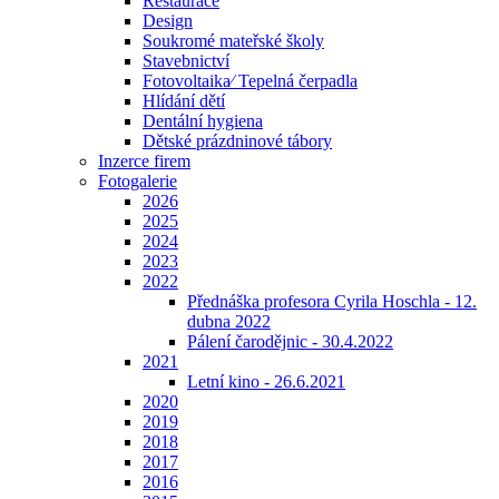
Restaurace
Design
Soukromé mateřské školy
Stavebnictví
Fotovoltaika⁄ Tepelná čerpadla
Hlídání dětí
Dentální hygiena
Dětské prázdninové tábory
Inzerce firem
Fotogalerie
2026
2025
2024
2023
2022
Přednáška profesora Cyrila Hoschla - 12.
dubna 2022
Pálení čarodějnic - 30.4.2022
2021
Letní kino - 26.6.2021
2020
2019
2018
2017
2016