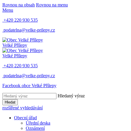
Rovnou na obsah
Rovnou na menu
Menu
+420 220 930 535
podatelna@velke-prilepy.cz
Velké Přílepy
Velké Přílepy
+420 220 930 535
podatelna@velke-prilepy.cz
Facebook obce Velké Přílepy
Hledaný výraz
Hledat
rozšířené vyhledávání
Obecní úřad
Úřední deska
Oznámení