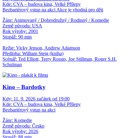
Kde:
CVA – budova kina, Velké Přílepy
Bezbariérový vstup na akci
Akce je vhodná pro děti
Žánr: Animovaný / Dobrodružný / Rodinný / Komedie
Země původu: USA
Rok výroby: 2001
Stopáž: 90 min
Režie: Vicky Jenson, Andrew Adamson
Předloha: William Steig (kniha)
Scénář: Ted Elliott, Terry Rossio, Joe Stillman, Roger S.H.
Schulman
Kino – Bardotky
Kdy:
11. 9. 2026 začátek od 19:00
Kde:
CVA – budova kina, Velké Přílepy
Bezbariérový vstup na akci
Žánr: Komedie
Země původu: Česko
Rok výroby: 2026
Stopáž: 88 min