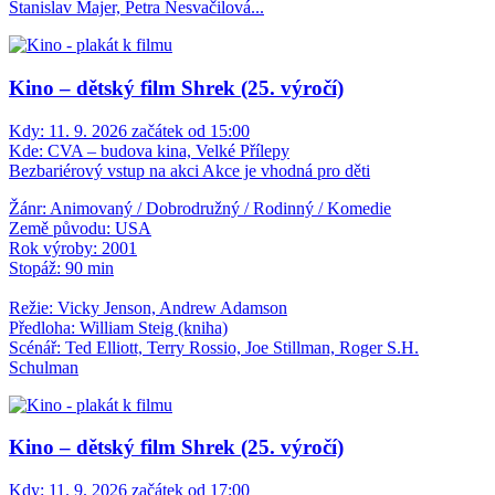
Stanislav Majer, Petra Nesvačilová...
Kino – dětský film Shrek (25. výročí)
Kdy:
11. 9. 2026 začátek od 15:00
Kde:
CVA – budova kina, Velké Přílepy
Bezbariérový vstup na akci
Akce je vhodná pro děti
Žánr: Animovaný / Dobrodružný / Rodinný / Komedie
Země původu: USA
Rok výroby: 2001
Stopáž: 90 min
Režie: Vicky Jenson, Andrew Adamson
Předloha: William Steig (kniha)
Scénář: Ted Elliott, Terry Rossio, Joe Stillman, Roger S.H.
Schulman
Kino – dětský film Shrek (25. výročí)
Kdy:
11. 9. 2026 začátek od 17:00