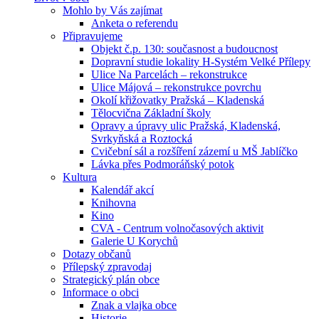
Mohlo by Vás zajímat
Anketa o referendu
Připravujeme
Objekt č.p. 130: současnost a budoucnost
Dopravní studie lokality H-Systém Velké Přílepy
Ulice Na Parcelách – rekonstrukce
Ulice Májová – rekonstrukce povrchu
Okolí křižovatky Pražská – Kladenská
Tělocvična Základní školy
Opravy a úpravy ulic Pražská, Kladenská,
Svrkyňská a Roztocká
Cvičební sál a rozšíření zázemí u MŠ Jablíčko
Lávka přes Podmoráňský potok
Kultura
Kalendář akcí
Knihovna
Kino
CVA - Centrum volnočasových aktivit
Galerie U Korychů
Dotazy občanů
Přílepský zpravodaj
Strategický plán obce
Informace o obci
Znak a vlajka obce
Historie