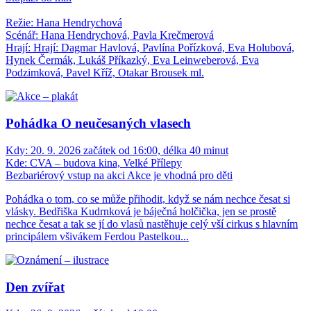
Režie: Hana Hendrychová
Scénář: Hana Hendrychová, Pavla Krečmerová
Hrají: Hrají: Dagmar Havlová, Pavlína Pořízková, Eva Holubová,
Hynek Čermák, Lukáš Příkazký, Eva Leinweberová, Eva
Podzimková, Pavel Kříž, Otakar Brousek ml.
Pohádka O neučesaných vlasech
Kdy:
20. 9. 2026 začátek od 16:00, délka 40 minut
Kde:
CVA – budova kina, Velké Přílepy
Bezbariérový vstup na akci
Akce je vhodná pro děti
Pohádka o tom, co se může přihodit, když se nám nechce česat si
vlásky. Bedřiška Kudrnková je báječná holčička, jen se prostě
nechce česat a tak se jí do vlasů nastěhuje celý vší cirkus s hlavním
principálem všivákem Ferdou Pastelkou...
Den zvířat