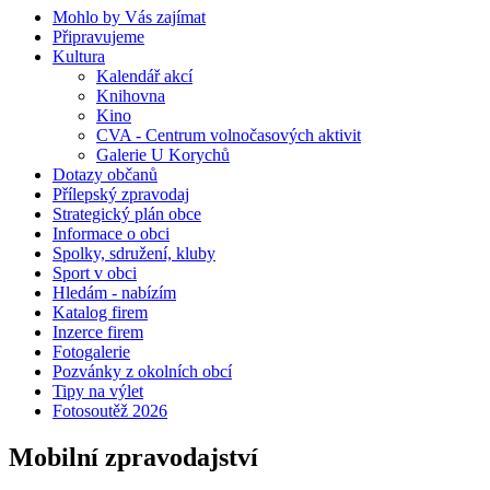
Mohlo by Vás zajímat
Připravujeme
Kultura
Kalendář akcí
Knihovna
Kino
CVA - Centrum volnočasových aktivit
Galerie U Korychů
Dotazy občanů
Přílepský zpravodaj
Strategický plán obce
Informace o obci
Spolky, sdružení, kluby
Sport v obci
Hledám - nabízím
Katalog firem
Inzerce firem
Fotogalerie
Pozvánky z okolních obcí
Tipy na výlet
Fotosoutěž 2026
Mobilní zpravodajství