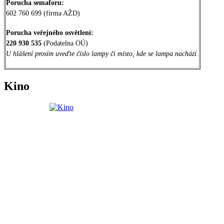
Porucha semaforu:
602 760 699 (firma AŽD)
Porucha veřejného osvětlení:
220 930 535
(Podatelna OÚ)
U hlášení prosím uveďte číslo lampy či místo, kde se lampa nachází.
Kino