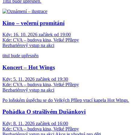
Titul bude upřesněn.
Kino – večerní promítání
Kdy:
16. 10. 2026 začátek od 19:00
Kde:
CVA – budova kina, Velké Přílepy
Bezbariérový vstup na akci
titul bude upřesněn
Koncert – Hot Wings
Kdy:
5. 11. 2026 začátek od 19:30
Kde:
CVA – budova kina, Velké Přílepy
Bezbariérový vstup na akci
Po loňském úspěchu se do Velkých Přílep vrací kapela Hot Wings.
Pohádka O strašlivém Dušánkovi
Kdy:
8. 11. 2026 začátek od 16:00
Kde:
CVA – budova kina, Velké Přílepy
Bezbariérový vstup na akci
Akce je vhodná pro děti