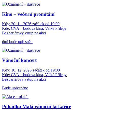
Kino – večerní promítání
Kdy:
20. 11. 2026 začátek od 19:00
Kde:
CVA – budova kina, Velké Přílepy
Bezbariérový vstup na akci
titul bude upřesněn
Vánoční koncert
Kdy:
10. 12. 2026 začátek od 19:00
Kde:
CVA – budova kina, Velké Přílepy
Bezbariérový vstup na akci
Bude upřesněno
Pohádka Malá vánoční taškařice