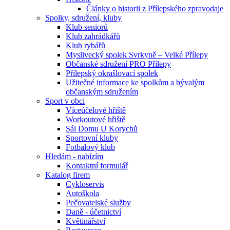
Články o historii z Přílepského zpravodaje
Spolky, sdružení, kluby
Klub seniorů
Klub zahrádkářů
Klub rybářů
Myslivecký spolek Svrkyně – Velké Přílepy
Občanské sdružení PRO Přílepy
Přílepský okrašlovací spolek
Užitečné informace ke spolkům a bývalým
občanským sdružením
Sport v obci
Víceúčelové hřiště
Workoutové hřiště
Sál Domu U Korychů
Sportovní kluby
Fotbalový klub
Hledám - nabízím
Kontaktní formulář
Katalog firem
Cykloservis
Autoškola
Pečovatelské služby
Daně - účetnictví
Květinářství