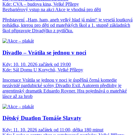
Kde:
CVA – budova kina, Velké Přílepy
Bezbariérový vstup na akci
Akce je vhodná pro děti
Představení „Ham, ham, aneb velký hlad já mám“ je veselá loutková
pohádka, kterou pro děti od mateřských škol a 1. stupně základních
škol připravuje Divadýlko z pytlíčku.
Divadlo – Vrátila se jednou v noci
Kdy:
10. 10. 2026 začátek od 19:00
Kde:
Sál Domu U Korychů, Velké Přílepy
Inscenace Vrátila se jednou v noci je úspěšná černá komedie
nezávislé pardubické scény Divadlo Exil. Autorem předlohy je
argentinský dramatik Eduardo Rovner. Hra pojednává o mateřské
lásce až za hrob
Dětský Duatlon Tomáše Slavaty
Kdy:
11. 10. 2026 začátek od 11:00, délka 180 minut