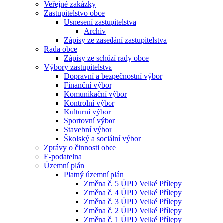
Veřejné zakázky
Zastupitelstvo obce
Usnesení zastupitelstva
Archiv
Zápisy ze zasedání zastupitelstva
Rada obce
Zápisy ze schůzí rady obce
Výbory zastupitelstva
Dopravní a bezpečnostní výbor
Finanční výbor
Komunikační výbor
Kontrolní výbor
Kulturní výbor
Sportovní výbor
Stavební výbor
Školský a sociální výbor
Zprávy o činnosti obce
E-podatelna
Územní plán
Platný územní plán
Změna č. 5 ÚPD Velké Přílepy
Změna č. 4 ÚPD Velké Přílepy
Změna č. 3 ÚPD Velké Přílepy
Změna č. 2 ÚPD Velké Přílepy
Změna č. 1 ÚPD Velké Přílepy