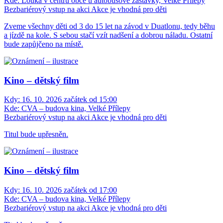
Kde:
Louka v centru obce u autobusové zastávky, Velké Přílepy
Bezbariérový vstup na akci
Akce je vhodná pro děti
Zveme všechny děti od 3 do 15 let na závod v Duatlonu, tedy běhu
a jízdě na kole. S sebou stačí vzít nadšení a dobrou náladu. Ostatní
bude zapůjčeno na místě.
Kino – dětský film
Kdy:
16. 10. 2026 začátek od 15:00
Kde:
CVA – budova kina, Velké Přílepy
Bezbariérový vstup na akci
Akce je vhodná pro děti
Titul bude upřesněn.
Kino – dětský film
Kdy:
16. 10. 2026 začátek od 17:00
Kde:
CVA – budova kina, Velké Přílepy
Bezbariérový vstup na akci
Akce je vhodná pro děti