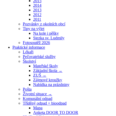
2015
2014
2013
2012
2011
Pozvánky z okolních obcí
Tipy na výlet
Na kole i pěšky
Stezka sv. Ludmily
Fotosoutěž 2026
Praktické informace
Lékaři
Pečovatelské služby
Školství
Mateřské školy
Základní škola →
ZUŠ →
Zájmové kroužky
Nabídka na prázdniny
Pošta
Životní situace →
Komunální odpad
Tříděný odpad + bioodpad
Mapa
Anketa DOOR TO DOOR