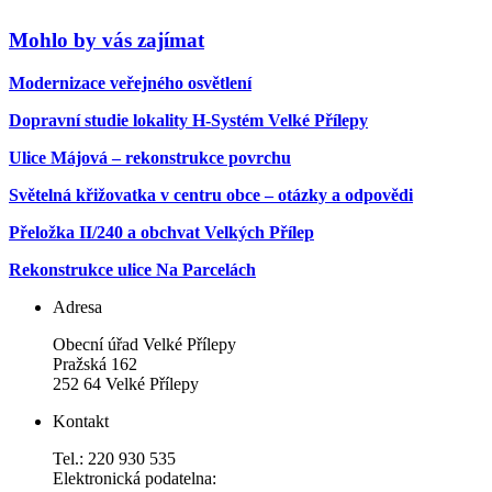
Mohlo by vás zajímat
Modernizace veřejného osvětlení
Dopravní studie lokality H-Systém Velké Přílepy
Ulice Májová – rekonstrukce povrchu
Světelná křižovatka v centru obce – otázky a odpovědi
Přeložka II/240 a obchvat Velkých Přílep
Rekonstrukce ulice Na Parcelách
Adresa
Obecní úřad Velké Přílepy
Pražská 162
252 64 Velké Přílepy
Kontakt
Tel.: 220 930 535
Elektronická podatelna: