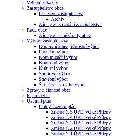
Veřejné zakázky
Zastupitelstvo obce
Usnesení zastupitelstva
Archiv
Zápisy ze zasedání zastupitelstva
Rada obce
Zápisy ze schůzí rady obce
Výbory zastupitelstva
Dopravní a bezpečnostní výbor
Finanční výbor
Komunikační výbor
Kontrolní výbor
Kulturní výbor
Sportovní výbor
Stavební výbor
Školský a sociální výbor
Zprávy o činnosti obce
E-podatelna
Územní plán
Platný územní plán
Změna č. 5 ÚPD Velké Přílepy
Změna č. 4 ÚPD Velké Přílepy
Změna č. 3 ÚPD Velké Přílepy
Změna č. 2 ÚPD Velké Přílepy
Změna č. 1 ÚPD Velké Přílepy