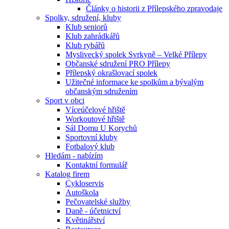
Články o historii z Přílepského zpravodaje
Spolky, sdružení, kluby
Klub seniorů
Klub zahrádkářů
Klub rybářů
Myslivecký spolek Svrkyně – Velké Přílepy
Občanské sdružení PRO Přílepy
Přílepský okrašlovací spolek
Užitečné informace ke spolkům a bývalým
občanským sdružením
Sport v obci
Víceúčelové hřiště
Workoutové hřiště
Sál Domu U Korychů
Sportovní kluby
Fotbalový klub
Hledám - nabízím
Kontaktní formulář
Katalog firem
Cykloservis
Autoškola
Pečovatelské služby
Daně - účetnictví
Květinářství