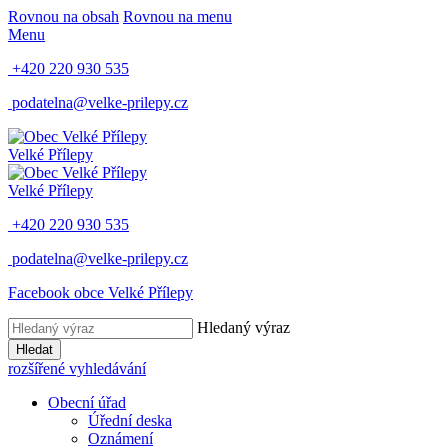
Rovnou na obsah
Rovnou na menu
Menu
+420 220 930 535
podatelna@velke-prilepy.cz
Velké Přílepy
Velké Přílepy
+420 220 930 535
podatelna@velke-prilepy.cz
Facebook obce Velké Přílepy
Hledaný výraz
Hledat
rozšířené vyhledávání
Obecní úřad
Úřední deska
Oznámení