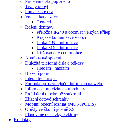
Přidělení čísla popisného
Trvalý pobyt
Poplatek ze psa
Voda a kanalizace
Generel
Řešení dopravy
Přeložka II⁄240 a obchvat Velkých Přílep
Krajské komunikace v obci
Linka 409 – informace
Linka 316 – informace
Křižovatka v centru obce
Autobusová spojení
Důležitá telefonní čísla a odkazy
Hledám - nabízím
Hlášení poruch
Interaktivní mapa
Formulář pro zveřejnění informací na webu
Informace pro cizince - uprchlíky
Prohlášení o ochraně soukromí
Zřízení datové schránky
Mobilní obecní rozhlas (MUNIPOLIS)
Obědy ve školní jídelně ZŠ
Plánované odstávky elektřiny
Kontakty