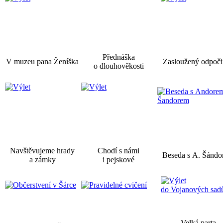
Přednáška
V muzeu pana Ženíška
Zasloužený odpoč
o dlouhověkosti
Navštěvujeme hrady
Chodí s námi
Beseda s A. Šánd
a zámky
i pejskové
Velká parta