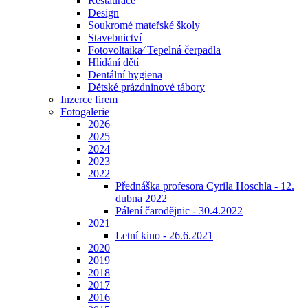
Restaurace
Design
Soukromé mateřské školy
Stavebnictví
Fotovoltaika⁄ Tepelná čerpadla
Hlídání dětí
Dentální hygiena
Dětské prázdninové tábory
Inzerce firem
Fotogalerie
2026
2025
2024
2023
2022
Přednáška profesora Cyrila Hoschla - 12.
dubna 2022
Pálení čarodějnic - 30.4.2022
2021
Letní kino - 26.6.2021
2020
2019
2018
2017
2016