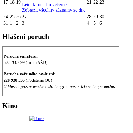
17
18
19
21
22
23
Letní kino – Po večerce
Zobrazit všechny záznamy ze dne
24
25
26
27
28
29
30
31
1
2
3
4
5
6
Hlášení poruch
Porucha semaforu:
602 760 699 (firma AŽD)
Porucha veřejného osvětlení:
220 930 535
(Podatelna OÚ)
U hlášení prosím uveďte číslo lampy či místo, kde se lampa nachází.
Kino