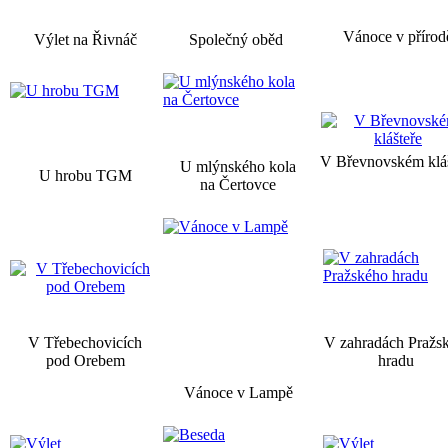
Vánoce v přírod
Výlet na Řivnáč
Společný oběd
V Břevnovském kláš
U mlýnského kola
U hrobu TGM
na Čertovce
V Třebechovicích
V zahradách Pražs
pod Orebem
hradu
Vánoce v Lampě