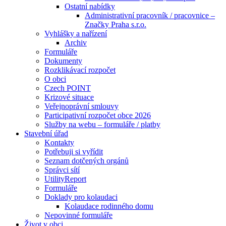
Ostatní nabídky
Administrativní pracovník / pracovnice –
Značky Praha s.r.o.
Vyhlášky a nařízení
Archiv
Formuláře
Dokumenty
Rozklikávací rozpočet
O obci
Czech POINT
Krizové situace
Veřejnoprávní smlouvy
Participativní rozpočet obce 2026
Služby na webu – formuláře / platby
Stavební úřad
Kontakty
Potřebuji si vyřídit
Seznam dotčených orgánů
Správci sítí
UtilityReport
Formuláře
Doklady pro kolaudaci
Kolaudace rodinného domu
Nepovinné formuláře
Život v obci