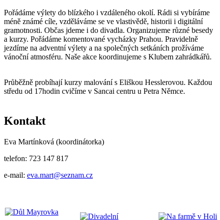
Pořádáme výlety do blízkého i vzdáleného okolí. Rádi si vybíráme
méně známé cíle, vzděláváme se ve vlastivědě, historii i digitální
gramotnosti. Občas jdeme i do divadla. Organizujeme různé besedy
a kurzy. Pořádáme komentované vycházky Prahou. Pravidelně
jezdíme na adventní výlety a na společných setkáních prožíváme
vánoční atmosféru. Naše akce koordinujeme s Klubem zahrádkářů.
Průběžně probíhají kurzy malování s Eliškou Hesslerovou. Každou
středu od 17hodin cvičíme v Sancai centru u Petra Němce.
Kontakt
Eva Martínková (koordinátorka)
telefon: 723 147 817
e-mail:
eva.mart@seznam.cz