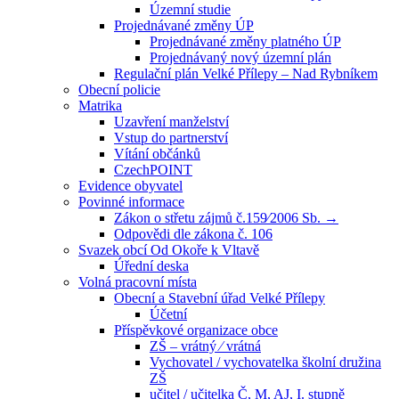
Územní studie
Projednávané změny ÚP
Projednávané změny platného ÚP
Projednávaný nový územní plán
Regulační plán Velké Přílepy – Nad Rybníkem
Obecní policie
Matrika
Uzavření manželství
Vstup do partnerství
Vítání občánků
CzechPOINT
Evidence obyvatel
Povinné informace
Zákon o střetu zájmů č.159⁄2006 Sb. →
Odpovědi dle zákona č. 106
Svazek obcí Od Okoře k Vltavě
Úřední deska
Volná pracovní místa
Obecní a Stavební úřad Velké Přílepy
Účetní
Příspěvkové organizace obce
ZŠ – vrátný ⁄ vrátná
Vychovatel / vychovatelka školní družina
ZŠ
učitel / učitelka Č, M, AJ, I. stupně