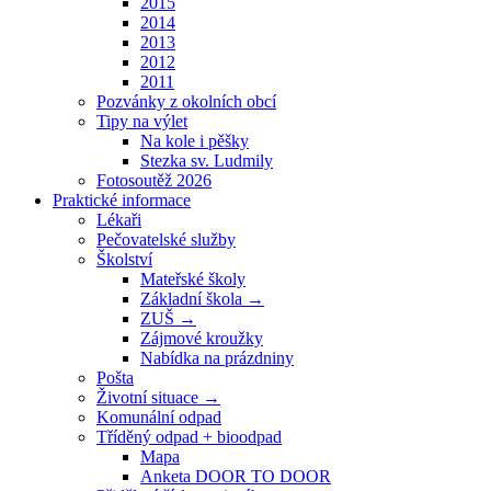
2015
2014
2013
2012
2011
Pozvánky z okolních obcí
Tipy na výlet
Na kole i pěšky
Stezka sv. Ludmily
Fotosoutěž 2026
Praktické informace
Lékaři
Pečovatelské služby
Školství
Mateřské školy
Základní škola →
ZUŠ →
Zájmové kroužky
Nabídka na prázdniny
Pošta
Životní situace →
Komunální odpad
Tříděný odpad + bioodpad
Mapa
Anketa DOOR TO DOOR