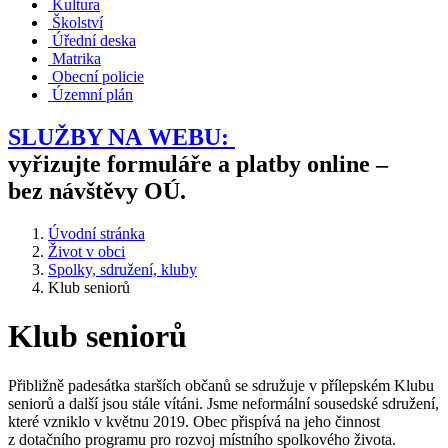
Kultura
Školství
Úřední deska
Matrika
Obecní policie
Územní plán
SLUŽBY NA WEBU:
vyřizujte formuláře a platby online –
bez návštěvy OÚ.
Úvodní stránka
Život v obci
Spolky, sdružení, kluby
Klub seniorů
Klub seniorů
Přibližně padesátka starších občanů se sdružuje v přílepském Klubu
seniorů a další jsou stále vítáni. Jsme neformální sousedské sdružení,
které vzniklo v květnu 2019. Obec přispívá na jeho činnost
z dotačního programu pro rozvoj místního spolkového života.