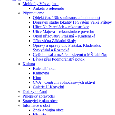
Mohlo by Vás zajímat
Anketa o referendu
Připravujeme
Objekt č.p. 130: současnost a budoucnost
Dopravní studie lokality H-Systém Velké Přílepy
Ulice Na Parcelách – rekonstrukce
Ulice Májová – rekonstrukce povrchu
Okolí křižovatky Pražská – Kladenská
Tělocvična Základní školy
Opravy a úpravy ulic Pražská, Kladenská,
Svrkyňská a Roztocká
Cvičební sál a rozšíření zázemí u MŠ Jablíčko
Lávka přes Podmoráňský potok
Kultura
Kalendář akcí
Knihovna
Kino
CVA - Centrum volnočasových aktivit
Galerie U Korychů
Dotazy občanů
Přílepský zpravodaj
Strategický plán obce
Informace o obci
Znak a vlajka obce
Historie