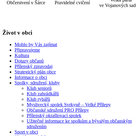
Občerstvení v Šárce
Pravidelné cvičení
ve Vojanových sad
Život v obci
Mohlo by Vás zajímat
Připravujeme
Kultura
Dotazy občanů
Přílepský zpravodaj
Strategický plán obce
Informace o obci
Spolky, sdružení, kluby
Klub seniorů
Klub zahrádkářů
Klub rybářů
Myslivecký spolek Svrkyně – Velké Přílepy
Občanské sdružení PRO Přílepy
Přílepský okrašlovací spolek
Užitečné informace ke spolkům a bývalým občanským
sdružením
Sport v obci