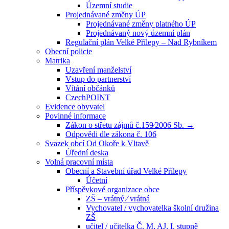
Územní studie
Projednávané změny ÚP
Projednávané změny platného ÚP
Projednávaný nový územní plán
Regulační plán Velké Přílepy – Nad Rybníkem
Obecní policie
Matrika
Uzavření manželství
Vstup do partnerství
Vítání občánků
CzechPOINT
Evidence obyvatel
Povinné informace
Zákon o střetu zájmů č.159⁄2006 Sb. →
Odpovědi dle zákona č. 106
Svazek obcí Od Okoře k Vltavě
Úřední deska
Volná pracovní místa
Obecní a Stavební úřad Velké Přílepy
Účetní
Příspěvkové organizace obce
ZŠ – vrátný ⁄ vrátná
Vychovatel / vychovatelka školní družina
ZŠ
učitel / učitelka Č, M, AJ, I. stupně