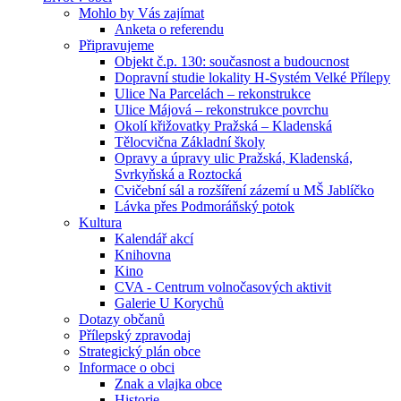
Mohlo by Vás zajímat
Anketa o referendu
Připravujeme
Objekt č.p. 130: současnost a budoucnost
Dopravní studie lokality H-Systém Velké Přílepy
Ulice Na Parcelách – rekonstrukce
Ulice Májová – rekonstrukce povrchu
Okolí křižovatky Pražská – Kladenská
Tělocvična Základní školy
Opravy a úpravy ulic Pražská, Kladenská,
Svrkyňská a Roztocká
Cvičební sál a rozšíření zázemí u MŠ Jablíčko
Lávka přes Podmoráňský potok
Kultura
Kalendář akcí
Knihovna
Kino
CVA - Centrum volnočasových aktivit
Galerie U Korychů
Dotazy občanů
Přílepský zpravodaj
Strategický plán obce
Informace o obci
Znak a vlajka obce
Historie