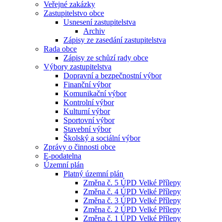
Veřejné zakázky
Zastupitelstvo obce
Usnesení zastupitelstva
Archiv
Zápisy ze zasedání zastupitelstva
Rada obce
Zápisy ze schůzí rady obce
Výbory zastupitelstva
Dopravní a bezpečnostní výbor
Finanční výbor
Komunikační výbor
Kontrolní výbor
Kulturní výbor
Sportovní výbor
Stavební výbor
Školský a sociální výbor
Zprávy o činnosti obce
E-podatelna
Územní plán
Platný územní plán
Změna č. 5 ÚPD Velké Přílepy
Změna č. 4 ÚPD Velké Přílepy
Změna č. 3 ÚPD Velké Přílepy
Změna č. 2 ÚPD Velké Přílepy
Změna č. 1 ÚPD Velké Přílepy