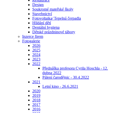
Restaurace
Design
Soukromé mateřské školy
Stavebnictví
Fotovoltaika⁄ Tepelná čerpadla
Hlídání dětí
Dentální hygiena
Dětské prázdninové tábory
Inzerce firem
Fotogalerie
2026
2025
2024
2023
2022
Přednáška profesora Cyrila Hoschla - 12.
dubna 2022
Pálení čarodějnic - 30.4.2022
2021
Letní kino - 26.6.2021
2020
2019
2018
2017
2016