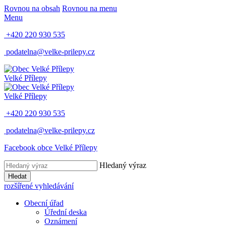
Rovnou na obsah
Rovnou na menu
Menu
+420 220 930 535
podatelna@velke-prilepy.cz
Velké Přílepy
Velké Přílepy
+420 220 930 535
podatelna@velke-prilepy.cz
Facebook obce Velké Přílepy
Hledaný výraz
Hledat
rozšířené vyhledávání
Obecní úřad
Úřední deska
Oznámení