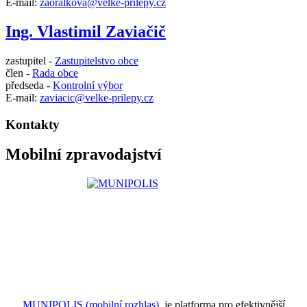
E-mail:
zaoralkova@velke-prilepy.cz
Ing. Vlastimil Zaviačič
zastupitel -
Zastupitelstvo obce
člen -
Rada obce
předseda -
Kontrolní výbor
E-mail:
zaviacic@velke-prilepy.cz
Kontakty
Mobilní zpravodajství
MUNIPOLIS (mobilní rozhlas)
je platforma pro efektivnější