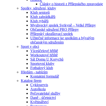
Články o historii z Přílepského zpravodaje
Spolky, sdružení, kluby
Klub seniorů
Klub zahrádkářů
Klub rybářů
Myslivecký spolek Svrkyně – Velké Přílepy
Občanské sdružení PRO Přílepy
Přílepský okrašlovací spolek
Užitečné informace ke spolkům a bývalým
občanským sdružením
Sport v obci
Víceúčelové hřiště
Workoutové hřiště
Sál Domu U Korychů
Sportovní kluby
Fotbalový klub
Hledám - nabízím
Kontaktní formulář
Katalog firem
Cykloservis
Autoškola
Pečovatelské služby
Daně - účetnictví
Květinářství