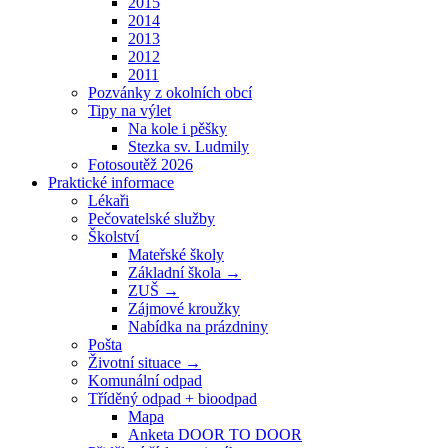
2015
2014
2013
2012
2011
Pozvánky z okolních obcí
Tipy na výlet
Na kole i pěšky
Stezka sv. Ludmily
Fotosoutěž 2026
Praktické informace
Lékaři
Pečovatelské služby
Školství
Mateřské školy
Základní škola →
ZUŠ →
Zájmové kroužky
Nabídka na prázdniny
Pošta
Životní situace →
Komunální odpad
Tříděný odpad + bioodpad
Mapa
Anketa DOOR TO DOOR