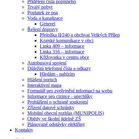
Přidělení čísla popisného
Trvalý pobyt
Poplatek ze psa
Voda a kanalizace
Generel
Řešení dopravy
Přeložka II⁄240 a obchvat Velkých Přílep
Krajské komunikace v obci
Linka 409 – informace
Linka 316 – informace
Křižovatka v centru obce
Autobusová spojení
Důležitá telefonní čísla a odkazy
Hledám - nabízím
Hlášení poruch
Interaktivní mapa
Formulář pro zveřejnění informací na webu
Informace pro cizince - uprchlíky
Prohlášení o ochraně soukromí
Zřízení datové schránky
Mobilní obecní rozhlas (MUNIPOLIS)
Obědy ve školní jídelně ZŠ
Plánované odstávky elektřiny
Kontakty