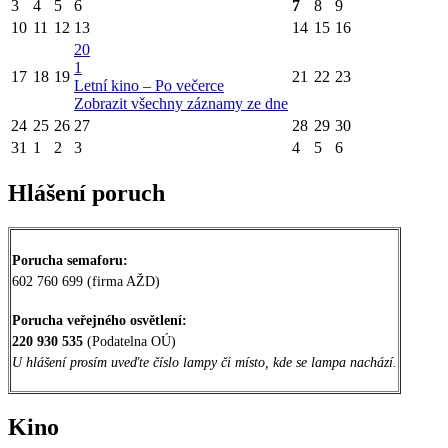
3
4
5
6
7
8
9
10
11
12
13
14
15
16
20
1
17
18
19
21
22
23
Letní kino – Po večerce
Zobrazit všechny záznamy ze dne
24
25
26
27
28
29
30
31
1
2
3
4
5
6
Hlášení poruch
Porucha semaforu:
602 760 699 (firma AŽD)
Porucha veřejného osvětlení:
220 930 535
(Podatelna OÚ)
U hlášení prosím uveďte číslo lampy či místo, kde se lampa nachází.
Kino