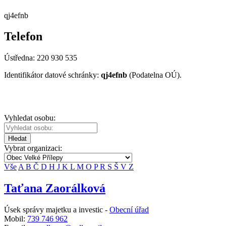
qj4efnb
Telefon
Ústředna: 220 930 535
Identifikátor datové schránky:
qj4efnb
(Podatelna OÚ).
Vyhledat osobu:
Hledat
Vybrat organizaci:
Vše
A
B
Č
D
H
J
K
L
M
O
P
R
S
Š
V
Z
Taťana Zaorálková
Úsek správy majetku a investic -
Obecní úřad
Mobil:
739 746 962