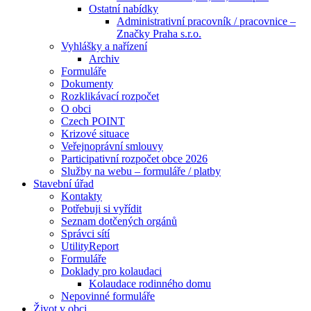
Ostatní nabídky
Administrativní pracovník / pracovnice –
Značky Praha s.r.o.
Vyhlášky a nařízení
Archiv
Formuláře
Dokumenty
Rozklikávací rozpočet
O obci
Czech POINT
Krizové situace
Veřejnoprávní smlouvy
Participativní rozpočet obce 2026
Služby na webu – formuláře / platby
Stavební úřad
Kontakty
Potřebuji si vyřídit
Seznam dotčených orgánů
Správci sítí
UtilityReport
Formuláře
Doklady pro kolaudaci
Kolaudace rodinného domu
Nepovinné formuláře
Život v obci