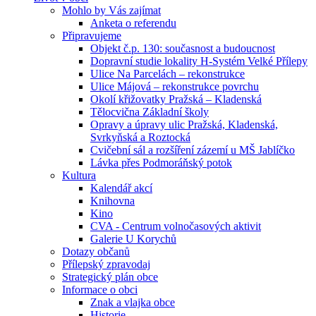
Mohlo by Vás zajímat
Anketa o referendu
Připravujeme
Objekt č.p. 130: současnost a budoucnost
Dopravní studie lokality H-Systém Velké Přílepy
Ulice Na Parcelách – rekonstrukce
Ulice Májová – rekonstrukce povrchu
Okolí křižovatky Pražská – Kladenská
Tělocvična Základní školy
Opravy a úpravy ulic Pražská, Kladenská,
Svrkyňská a Roztocká
Cvičební sál a rozšíření zázemí u MŠ Jablíčko
Lávka přes Podmoráňský potok
Kultura
Kalendář akcí
Knihovna
Kino
CVA - Centrum volnočasových aktivit
Galerie U Korychů
Dotazy občanů
Přílepský zpravodaj
Strategický plán obce
Informace o obci
Znak a vlajka obce
Historie