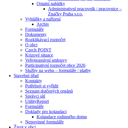
Ostatní nabídky
Administrativní pracovník / pracovnice –
Značky Praha s.r.o.
Vyhlášky a nařízení
Archiv
Formuláře
Dokumenty
Rozklikávací rozpočet
O obci
Czech POINT
Krizové situace
Veřejnoprávní smlouvy
Participativní rozpočet obce 2026
Služby na webu – formuláře / platby
Stavební úřad
Kontakty
Potřebuji si vyřídit
Seznam dotčených orgánů
Správci sítí
UtilityReport
Formuláře
Doklady pro kolaudaci
Kolaudace rodinného domu
Nepovinné formuláře
Život v obci