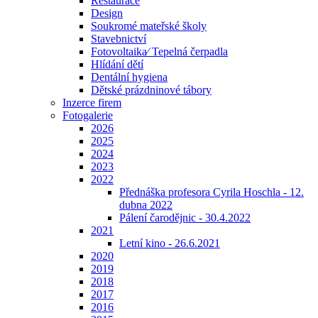
Restaurace
Design
Soukromé mateřské školy
Stavebnictví
Fotovoltaika⁄ Tepelná čerpadla
Hlídání dětí
Dentální hygiena
Dětské prázdninové tábory
Inzerce firem
Fotogalerie
2026
2025
2024
2023
2022
Přednáška profesora Cyrila Hoschla - 12.
dubna 2022
Pálení čarodějnic - 30.4.2022
2021
Letní kino - 26.6.2021
2020
2019
2018
2017
2016