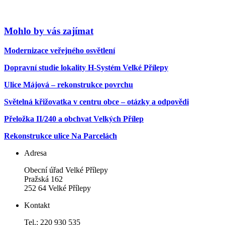
Mohlo by vás zajímat
Modernizace veřejného osvětlení
Dopravní studie lokality H-Systém Velké Přílepy
Ulice Májová – rekonstrukce povrchu
Světelná křižovatka v centru obce – otázky a odpovědi
Přeložka II/240 a obchvat Velkých Přílep
Rekonstrukce ulice Na Parcelách
Adresa
Obecní úřad Velké Přílepy
Pražská 162
252 64 Velké Přílepy
Kontakt
Tel.: 220 930 535