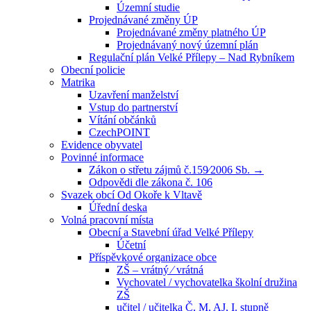
Územní studie
Projednávané změny ÚP
Projednávané změny platného ÚP
Projednávaný nový územní plán
Regulační plán Velké Přílepy – Nad Rybníkem
Obecní policie
Matrika
Uzavření manželství
Vstup do partnerství
Vítání občánků
CzechPOINT
Evidence obyvatel
Povinné informace
Zákon o střetu zájmů č.159⁄2006 Sb. →
Odpovědi dle zákona č. 106
Svazek obcí Od Okoře k Vltavě
Úřední deska
Volná pracovní místa
Obecní a Stavební úřad Velké Přílepy
Účetní
Příspěvkové organizace obce
ZŠ – vrátný ⁄ vrátná
Vychovatel / vychovatelka školní družina
ZŠ
učitel / učitelka Č, M, AJ, I. stupně