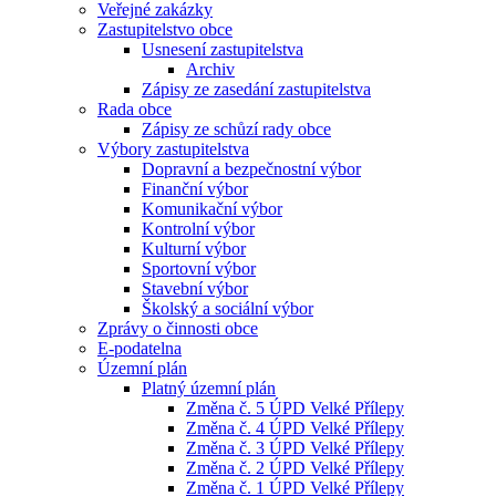
Veřejné zakázky
Zastupitelstvo obce
Usnesení zastupitelstva
Archiv
Zápisy ze zasedání zastupitelstva
Rada obce
Zápisy ze schůzí rady obce
Výbory zastupitelstva
Dopravní a bezpečnostní výbor
Finanční výbor
Komunikační výbor
Kontrolní výbor
Kulturní výbor
Sportovní výbor
Stavební výbor
Školský a sociální výbor
Zprávy o činnosti obce
E-podatelna
Územní plán
Platný územní plán
Změna č. 5 ÚPD Velké Přílepy
Změna č. 4 ÚPD Velké Přílepy
Změna č. 3 ÚPD Velké Přílepy
Změna č. 2 ÚPD Velké Přílepy
Změna č. 1 ÚPD Velké Přílepy