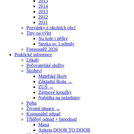
2015
2014
2013
2012
2011
Pozvánky z okolních obcí
Tipy na výlet
Na kole i pěšky
Stezka sv. Ludmily
Fotosoutěž 2026
Praktické informace
Lékaři
Pečovatelské služby
Školství
Mateřské školy
Základní škola →
ZUŠ →
Zájmové kroužky
Nabídka na prázdniny
Pošta
Životní situace →
Komunální odpad
Tříděný odpad + bioodpad
Mapa
Anketa DOOR TO DOOR