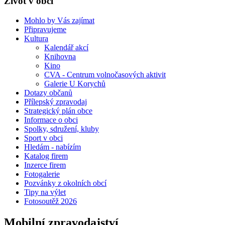
Život v obci
Mohlo by Vás zajímat
Připravujeme
Kultura
Kalendář akcí
Knihovna
Kino
CVA - Centrum volnočasových aktivit
Galerie U Korychů
Dotazy občanů
Přílepský zpravodaj
Strategický plán obce
Informace o obci
Spolky, sdružení, kluby
Sport v obci
Hledám - nabízím
Katalog firem
Inzerce firem
Fotogalerie
Pozvánky z okolních obcí
Tipy na výlet
Fotosoutěž 2026
Mobilní zpravodajství