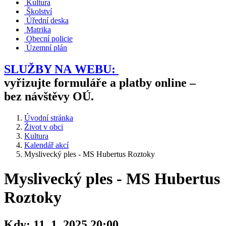
Kultura
Školství
Úřední deska
Matrika
Obecní policie
Územní plán
SLUŽBY NA WEBU:
vyřizujte formuláře a platby online –
bez návštěvy OÚ.
Úvodní stránka
Život v obci
Kultura
Kalendář akcí
Myslivecký ples - MS Hubertus Roztoky
Myslivecký ples - MS Hubertus
Roztoky
Kdy:
11. 1. 2025 20:00