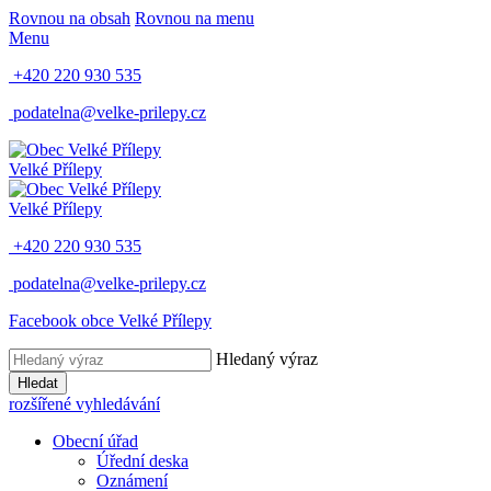
Rovnou na obsah
Rovnou na menu
Menu
+420 220 930 535
podatelna@velke-prilepy.cz
Velké Přílepy
Velké Přílepy
+420 220 930 535
podatelna@velke-prilepy.cz
Facebook obce Velké Přílepy
Hledaný výraz
Hledat
rozšířené vyhledávání
Obecní úřad
Úřední deska
Oznámení