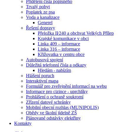
Přidělení čísla popisného
Trvalý pobyt
Poplatek ze psa
Voda a kanalizace
Generel
Řešení dopravy
Přeložka II⁄240 a obchvat Velkých Přílep
Krajské komunikace v obci
Linka 409 – informace
Linka 316 – informace
Křižovatka v centru obce
Autobusová spojení
Důležitá telefonní čísla a odkazy
Hledám - nabízím
Hlášení poruch
Interaktivní mapa
Formulář pro zveřejnění informací na webu
Informace pro cizince - uprchlíky
Prohlášení o ochraně soukromí
Zřízení datové schránky
Mobilní obecní rozhlas (MUNIPOLIS)
Obědy ve školní jídelně ZŠ
Plánované odstávky elektřiny
Kontakty