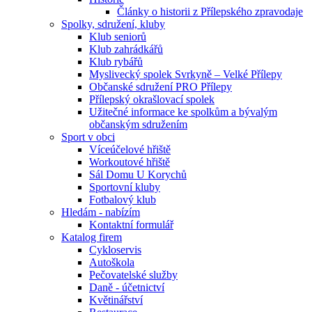
Články o historii z Přílepského zpravodaje
Spolky, sdružení, kluby
Klub seniorů
Klub zahrádkářů
Klub rybářů
Myslivecký spolek Svrkyně – Velké Přílepy
Občanské sdružení PRO Přílepy
Přílepský okrašlovací spolek
Užitečné informace ke spolkům a bývalým
občanským sdružením
Sport v obci
Víceúčelové hřiště
Workoutové hřiště
Sál Domu U Korychů
Sportovní kluby
Fotbalový klub
Hledám - nabízím
Kontaktní formulář
Katalog firem
Cykloservis
Autoškola
Pečovatelské služby
Daně - účetnictví
Květinářství