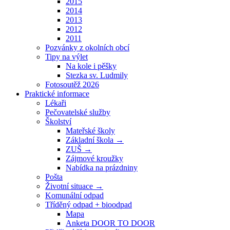
2015
2014
2013
2012
2011
Pozvánky z okolních obcí
Tipy na výlet
Na kole i pěšky
Stezka sv. Ludmily
Fotosoutěž 2026
Praktické informace
Lékaři
Pečovatelské služby
Školství
Mateřské školy
Základní škola →
ZUŠ →
Zájmové kroužky
Nabídka na prázdniny
Pošta
Životní situace →
Komunální odpad
Tříděný odpad + bioodpad
Mapa
Anketa DOOR TO DOOR