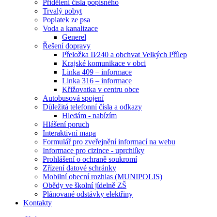
Přidělení čísla popisného
Trvalý pobyt
Poplatek ze psa
Voda a kanalizace
Generel
Řešení dopravy
Přeložka II⁄240 a obchvat Velkých Přílep
Krajské komunikace v obci
Linka 409 – informace
Linka 316 – informace
Křižovatka v centru obce
Autobusová spojení
Důležitá telefonní čísla a odkazy
Hledám - nabízím
Hlášení poruch
Interaktivní mapa
Formulář pro zveřejnění informací na webu
Informace pro cizince - uprchlíky
Prohlášení o ochraně soukromí
Zřízení datové schránky
Mobilní obecní rozhlas (MUNIPOLIS)
Obědy ve školní jídelně ZŠ
Plánované odstávky elektřiny
Kontakty