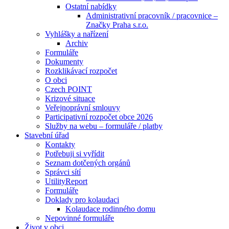
Ostatní nabídky
Administrativní pracovník / pracovnice –
Značky Praha s.r.o.
Vyhlášky a nařízení
Archiv
Formuláře
Dokumenty
Rozklikávací rozpočet
O obci
Czech POINT
Krizové situace
Veřejnoprávní smlouvy
Participativní rozpočet obce 2026
Služby na webu – formuláře / platby
Stavební úřad
Kontakty
Potřebuji si vyřídit
Seznam dotčených orgánů
Správci sítí
UtilityReport
Formuláře
Doklady pro kolaudaci
Kolaudace rodinného domu
Nepovinné formuláře
Život v obci