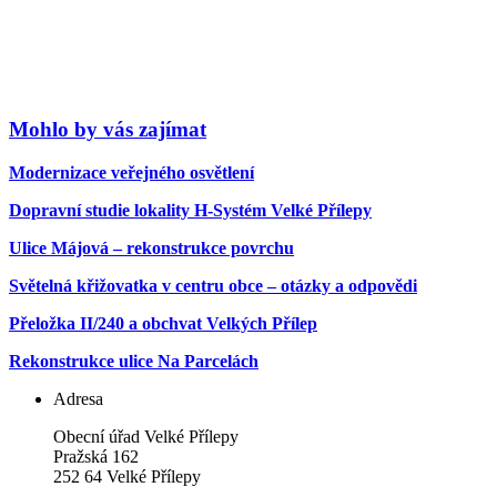
Mohlo by vás zajímat
Modernizace veřejného osvětlení
Dopravní studie lokality H-Systém Velké Přílepy
Ulice Májová – rekonstrukce povrchu
Světelná křižovatka v centru obce – otázky a odpovědi
Přeložka II/240 a obchvat Velkých Přílep
Rekonstrukce ulice Na Parcelách
Adresa
Obecní úřad Velké Přílepy
Pražská 162
252 64 Velké Přílepy