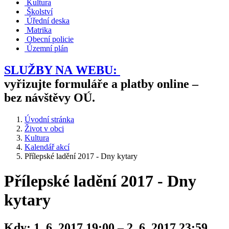
Kultura
Školství
Úřední deska
Matrika
Obecní policie
Územní plán
SLUŽBY NA WEBU:
vyřizujte formuláře a platby online –
bez návštěvy OÚ.
Úvodní stránka
Život v obci
Kultura
Kalendář akcí
Přílepské ladění 2017 - Dny kytary
Přílepské ladění 2017 - Dny
kytary
Kdy:
1. 6. 2017 19:00 – 2. 6. 2017 23:59