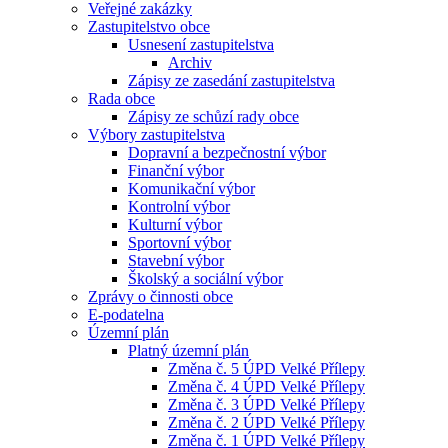
Veřejné zakázky
Zastupitelstvo obce
Usnesení zastupitelstva
Archiv
Zápisy ze zasedání zastupitelstva
Rada obce
Zápisy ze schůzí rady obce
Výbory zastupitelstva
Dopravní a bezpečnostní výbor
Finanční výbor
Komunikační výbor
Kontrolní výbor
Kulturní výbor
Sportovní výbor
Stavební výbor
Školský a sociální výbor
Zprávy o činnosti obce
E-podatelna
Územní plán
Platný územní plán
Změna č. 5 ÚPD Velké Přílepy
Změna č. 4 ÚPD Velké Přílepy
Změna č. 3 ÚPD Velké Přílepy
Změna č. 2 ÚPD Velké Přílepy
Změna č. 1 ÚPD Velké Přílepy