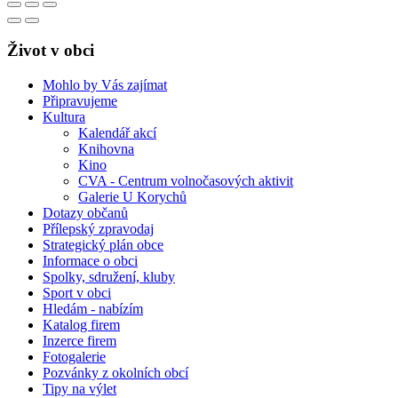
Život v obci
Mohlo by Vás zajímat
Připravujeme
Kultura
Kalendář akcí
Knihovna
Kino
CVA - Centrum volnočasových aktivit
Galerie U Korychů
Dotazy občanů
Přílepský zpravodaj
Strategický plán obce
Informace o obci
Spolky, sdružení, kluby
Sport v obci
Hledám - nabízím
Katalog firem
Inzerce firem
Fotogalerie
Pozvánky z okolních obcí
Tipy na výlet