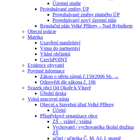
Územní studie
Projednávané změny ÚP
Projednávané změny platného ÚP
Projednávaný nový územní plán
Regulační plán Velké Přílepy – Nad Rybníkem
Obecní policie
Matrika
Uzavření manželství
Vstup do partnerství
Vítání občánků
CzechPOINT
Evidence obyvatel
Povinné informace
Zákon o střetu zájmů č.159⁄2006 Sb. →
Odpovědi dle zákona č. 106
Svazek obcí Od Okoře k Vltavě
Úřední deska
Volná pracovní místa
Obecní a Stavební úřad Velké Přílepy
Účetní
Příspěvkové organizace obce
ZŠ – vrátný ⁄ vrátná
Vychovatel / vychovatelka školní družina
ZŠ
učitel / učitelka Č, M, AJ, I. stupně