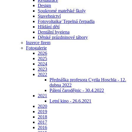
Restaurace
Design
Soukromé mateřské školy
Stavebnictví
Fotovoltaika⁄ Tepelná čerpadla
Hlídání dětí
Dentální hygiena
Dětské prázdninové tábory
Inzerce firem
Fotogalerie
2026
2025
2024
2023
2022
Přednáška profesora Cyrila Hoschla - 12.
dubna 2022
Pálení čarodějnic - 30.4.2022
2021
Letní kino - 26.6.2021
2020
2019
2018
2017
2016