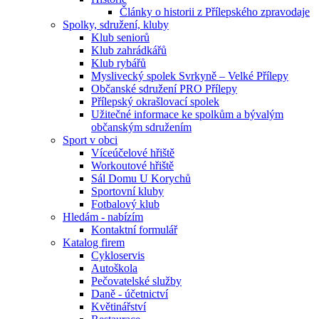
Články o historii z Přílepského zpravodaje
Spolky, sdružení, kluby
Klub seniorů
Klub zahrádkářů
Klub rybářů
Myslivecký spolek Svrkyně – Velké Přílepy
Občanské sdružení PRO Přílepy
Přílepský okrašlovací spolek
Užitečné informace ke spolkům a bývalým
občanským sdružením
Sport v obci
Víceúčelové hřiště
Workoutové hřiště
Sál Domu U Korychů
Sportovní kluby
Fotbalový klub
Hledám - nabízím
Kontaktní formulář
Katalog firem
Cykloservis
Autoškola
Pečovatelské služby
Daně - účetnictví
Květinářství