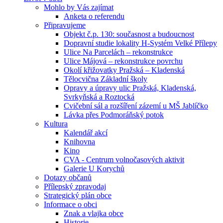
Mohlo by Vás zajímat
Anketa o referendu
Připravujeme
Objekt č.p. 130: současnost a budoucnost
Dopravní studie lokality H-Systém Velké Přílepy
Ulice Na Parcelách – rekonstrukce
Ulice Májová – rekonstrukce povrchu
Okolí křižovatky Pražská – Kladenská
Tělocvična Základní školy
Opravy a úpravy ulic Pražská, Kladenská,
Svrkyňská a Roztocká
Cvičební sál a rozšíření zázemí u MŠ Jablíčko
Lávka přes Podmoráňský potok
Kultura
Kalendář akcí
Knihovna
Kino
CVA - Centrum volnočasových aktivit
Galerie U Korychů
Dotazy občanů
Přílepský zpravodaj
Strategický plán obce
Informace o obci
Znak a vlajka obce
Historie