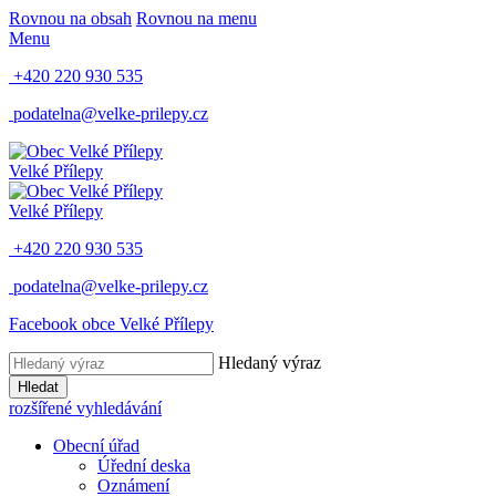
Rovnou na obsah
Rovnou na menu
Menu
+420 220 930 535
podatelna@velke-prilepy.cz
Velké Přílepy
Velké Přílepy
+420 220 930 535
podatelna@velke-prilepy.cz
Facebook obce Velké Přílepy
Hledaný výraz
Hledat
rozšířené vyhledávání
Obecní úřad
Úřední deska
Oznámení